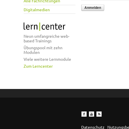
Alle Fachrichtungen
Digitalmedien
Neun umfangreiche web-
based Trainings
Übungspool mit zehn
Modulen
Viele weitere Lernmodule
Zum Lerncenter
Datenschutz
Nutzungsb