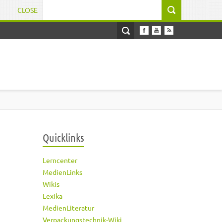
CLOSE
Suchformular
Quicklinks
Lerncenter
MedienLinks
Wikis
Lexika
MedienLiteratur
Verpackungstechnik-Wiki