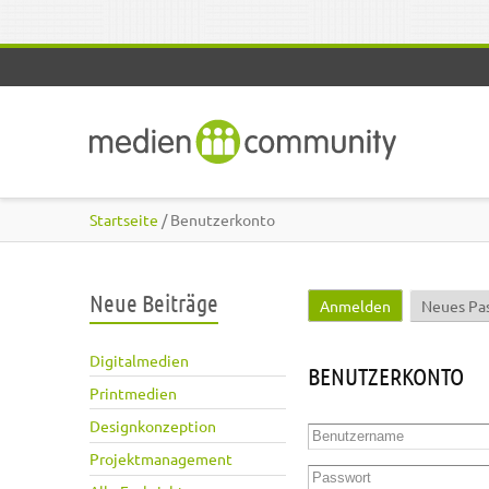
Direkt zum Inhalt
Startseite
/ Benutzerkonto
Neue Beiträge
Anmelden
(aktiver Reite
Neues Pa
Haupt-Reiter
Digitalmedien
BENUTZERKONTO
Printmedien
Designkonzeption
Benutzername
*
Projektmanagement
Passwort
*