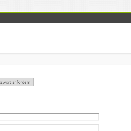
r)
sswort anfordern