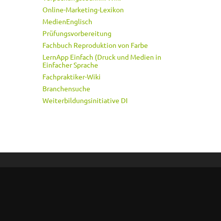
Online-Marketing-Lexikon
MedienEnglisch
Prüfungsvorbereitung
Fachbuch Reproduktion von Farbe
LernApp Einfach (Druck und Medien in
Einfacher Sprache
Fachpraktiker-Wiki
Branchensuche
Weiterbildungsinitiative DI