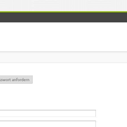
r)
sswort anfordern