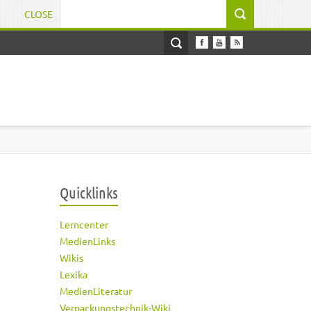
CLOSE
Suchformular
Quicklinks
Lerncenter
MedienLinks
Wikis
Lexika
MedienLiteratur
Verpackungstechnik-Wiki