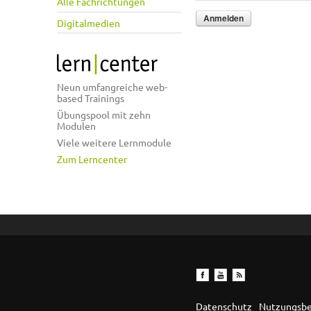
Alle Fachrichtungen
Digitalmedien
Neun umfangreiche web-
based Trainings
Übungspool mit zehn
Modulen
Viele weitere Lernmodule
Zum Lerncenter
Datenschutz
Nutzungsb