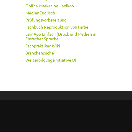
Online-Marketing-Lexikon
MedienEnglisch
Prüfungsvorbereitung
Fachbuch Reproduktion von Farbe
LernApp Einfach (Druck und Medien in
Einfacher Sprache
Fachpraktiker-Wiki
Branchensuche
Weiterbildungsinitiative DI