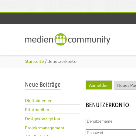
Direkt zum Inhalt
Startseite
/ Benutzerkonto
Neue Beiträge
Anmelden
(aktiver Reite
Neues Pa
Haupt-Reiter
Digitalmedien
BENUTZERKONTO
Printmedien
Designkonzeption
Benutzername
*
Projektmanagement
Passwort
*