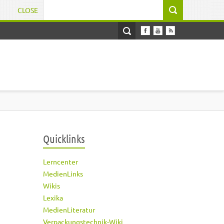
CLOSE
Suchformular
Quicklinks
Lerncenter
MedienLinks
Wikis
Lexika
MedienLiteratur
Verpackungstechnik-Wiki