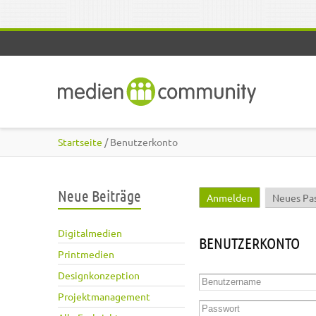
Direkt zum Inhalt
Startseite
/ Benutzerkonto
Neue Beiträge
Anmelden
(aktiver Reite
Neues Pa
Haupt-Reiter
Digitalmedien
BENUTZERKONTO
Printmedien
Designkonzeption
Benutzername
*
Projektmanagement
Passwort
*