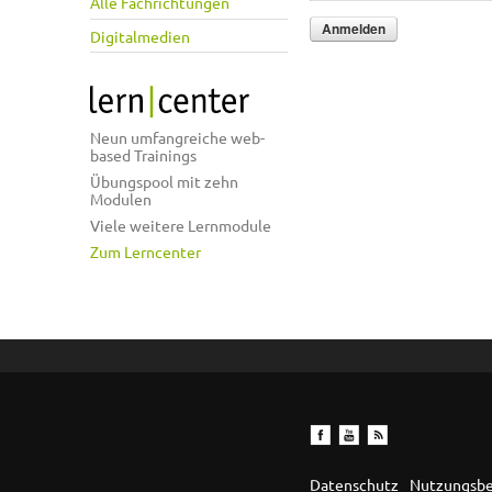
Alle Fachrichtungen
Digitalmedien
Neun umfangreiche web-
based Trainings
Übungspool mit zehn
Modulen
Viele weitere Lernmodule
Zum Lerncenter
Datenschutz
Nutzungsb