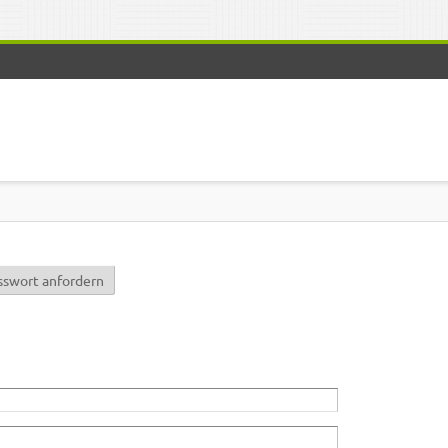
r)
sswort anfordern