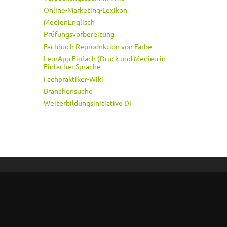
Online-Marketing-Lexikon
MedienEnglisch
Prüfungsvorbereitung
Fachbuch Reproduktion von Farbe
LernApp Einfach (Druck und Medien in
Einfacher Sprache
Fachpraktiker-Wiki
Branchensuche
Weiterbildungsinitiative DI