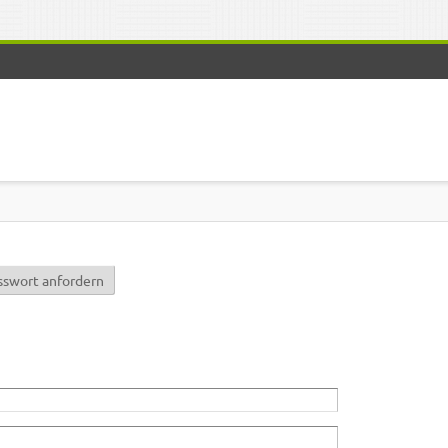
r)
sswort anfordern