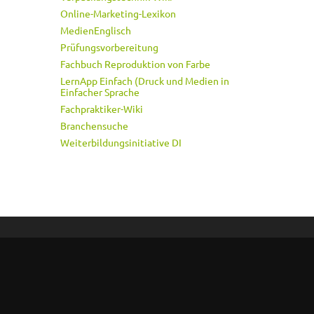
Online-Marketing-Lexikon
MedienEnglisch
Prüfungsvorbereitung
Fachbuch Reproduktion von Farbe
LernApp Einfach (Druck und Medien in
Einfacher Sprache
Fachpraktiker-Wiki
Branchensuche
Weiterbildungsinitiative DI