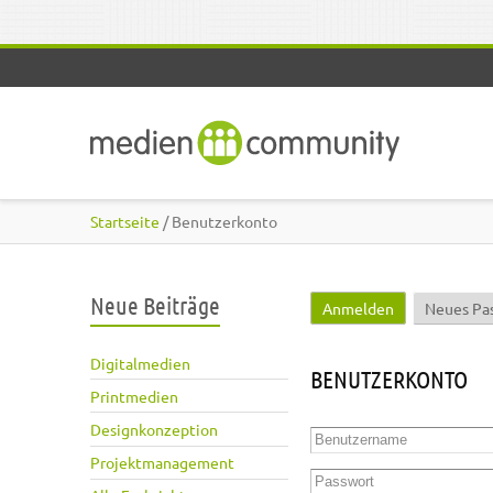
Direkt zum Inhalt
Startseite
/ Benutzerkonto
Neue Beiträge
Anmelden
(aktiver Reite
Neues Pa
Haupt-Reiter
Digitalmedien
BENUTZERKONTO
Printmedien
Designkonzeption
Benutzername
*
Projektmanagement
Passwort
*