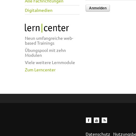
Alle Fachrichtungen
Digitalmedien
Neun umfangreiche web-
based Trainings
Übungspool mit zehn
Modulen
Viele weitere Lernmodule
Zum Lerncenter
Datenschutz
Nutzungsb