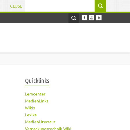
CLOSE
Suchformular
Quicklinks
Lerncenter
MedienLinks
Wikis
Lexika
MedienLiteratur
Verpackungstechnik-Wiki