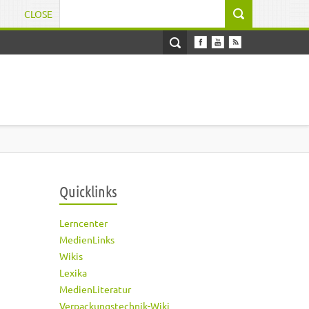
CLOSE
Suchformular
Quicklinks
Lerncenter
MedienLinks
Wikis
Lexika
MedienLiteratur
Verpackungstechnik-Wiki