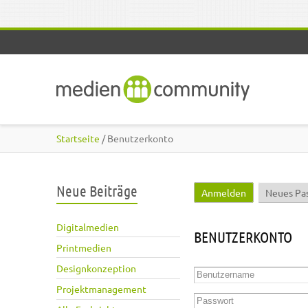
Direkt zum Inhalt
Startseite
/ Benutzerkonto
Neue Beiträge
Anmelden
(aktiver Reite
Neues Pa
Haupt-Reiter
Digitalmedien
BENUTZERKONTO
Printmedien
Designkonzeption
Benutzername
*
Projektmanagement
Passwort
*