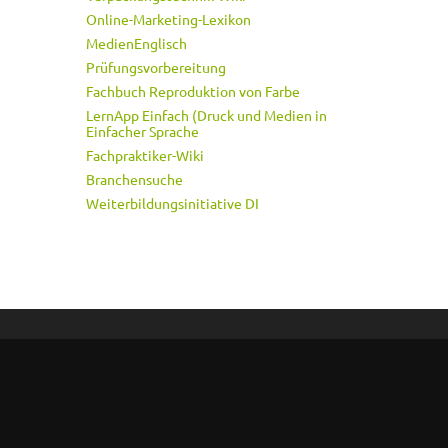
Online-Marketing-Lexikon
MedienEnglisch
Prüfungsvorbereitung
Fachbuch Reproduktion von Farbe
LernApp Einfach (Druck und Medien in
Einfacher Sprache
Fachpraktiker-Wiki
Branchensuche
Weiterbildungsinitiative DI