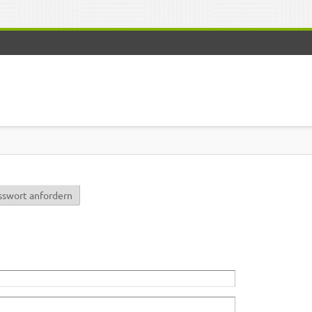
r)
sswort anfordern