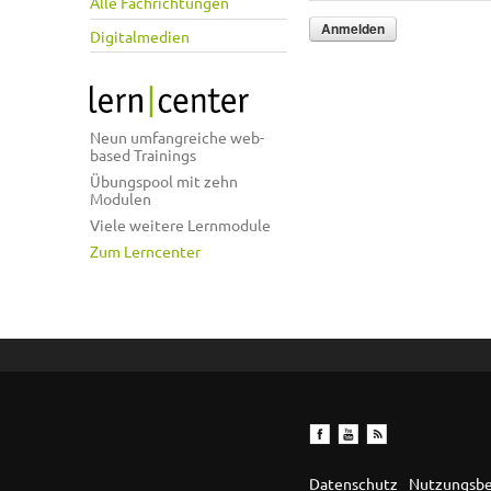
Alle Fachrichtungen
Digitalmedien
Neun umfangreiche web-
based Trainings
Übungspool mit zehn
Modulen
Viele weitere Lernmodule
Zum Lerncenter
Datenschutz
Nutzungsb