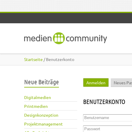
Direkt zum Inhalt
Startseite
/ Benutzerkonto
Neue Beiträge
Anmelden
(aktiver Reite
Neues Pa
Haupt-Reiter
Digitalmedien
BENUTZERKONTO
Printmedien
Designkonzeption
Benutzername
*
Projektmanagement
Passwort
*