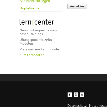
Alle Fachrichtungen
Digitalmedien
Neun umfangreiche web-
based Trainings
Übungspool mit zehn
Modulen
Viele weitere Lernmodule
Zum Lerncenter
Datenschutz
Nutzungsb