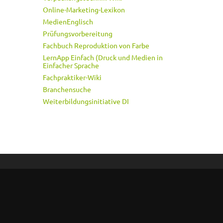
Online-Marketing-Lexikon
MedienEnglisch
Prüfungsvorbereitung
Fachbuch Reproduktion von Farbe
LernApp Einfach (Druck und Medien in
Einfacher Sprache
Fachpraktiker-Wiki
Branchensuche
Weiterbildungsinitiative DI