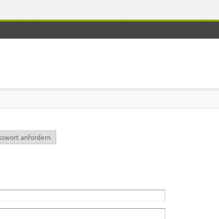
r)
sswort anfordern