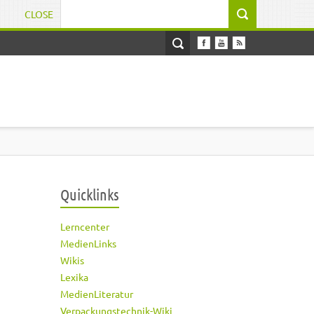
CLOSE
Suchformular
Quicklinks
Lerncenter
MedienLinks
Wikis
Lexika
MedienLiteratur
Verpackungstechnik-Wiki