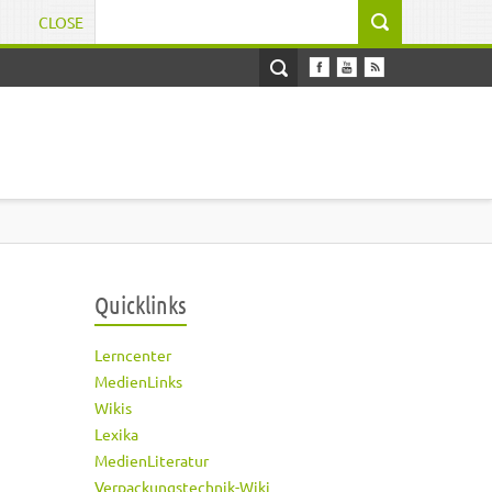
CLOSE
Suchformular
Quicklinks
Lerncenter
MedienLinks
Wikis
Lexika
MedienLiteratur
Verpackungstechnik-Wiki