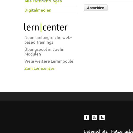
Alle Fachrichtungen
Digitalmedien
Neun umfangreiche web-
based Trainings
Übungspool mit zehn
Modulen
Viele weitere Lernmodule
Zum Lerncenter
Datenschutz
Nutzungsb