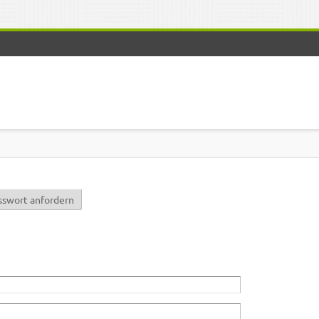
r)
sswort anfordern