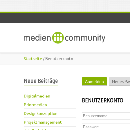
Direkt zum Inhalt
Startseite
/ Benutzerkonto
Neue Beiträge
Anmelden
(aktiver Reite
Neues Pa
Haupt-Reiter
Digitalmedien
BENUTZERKONTO
Printmedien
Designkonzeption
Benutzername
*
Projektmanagement
Passwort
*