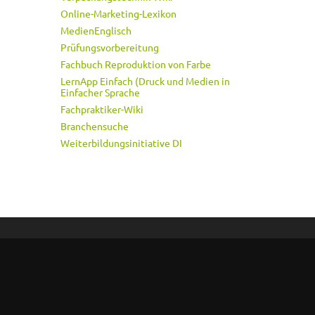
Online-Marketing-Lexikon
MedienEnglisch
Prüfungsvorbereitung
Fachbuch Reproduktion von Farbe
LernApp Einfach (Druck und Medien in
Einfacher Sprache
Fachpraktiker-Wiki
Branchensuche
Weiterbildungsinitiative DI