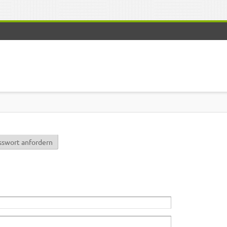
r)
sswort anfordern