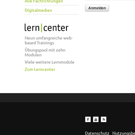
Alle Fachrichtungen
Digitalmedien
Neun umfangreiche web-
based Trainings
Übungspool mit zehn
Modulen
Viele weitere Lernmodule
Zum Lerncenter
Datenschutz
Nutzungsb