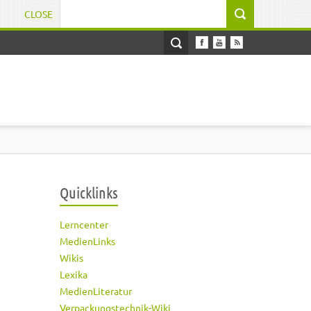
CLOSE
Suchformular
Quicklinks
Lerncenter
MedienLinks
Wikis
Lexika
MedienLiteratur
Verpackungstechnik-Wiki