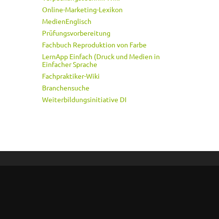
Online-Marketing-Lexikon
MedienEnglisch
Prüfungsvorbereitung
Fachbuch Reproduktion von Farbe
LernApp Einfach (Druck und Medien in
Einfacher Sprache
Fachpraktiker-Wiki
Branchensuche
Weiterbildungsinitiative DI