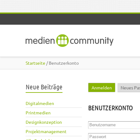
Direkt zum Inhalt
Startseite
/ Benutzerkonto
Neue Beiträge
Anmelden
(aktiver Reite
Neues Pa
Haupt-Reiter
Digitalmedien
BENUTZERKONTO
Printmedien
Designkonzeption
Benutzername
*
Projektmanagement
Passwort
*