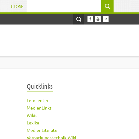
CLOSE
Suchformular
Quicklinks
Lerncenter
MedienLinks
Wikis
Lexika
MedienLiteratur
Verpackungstechnik-Wiki