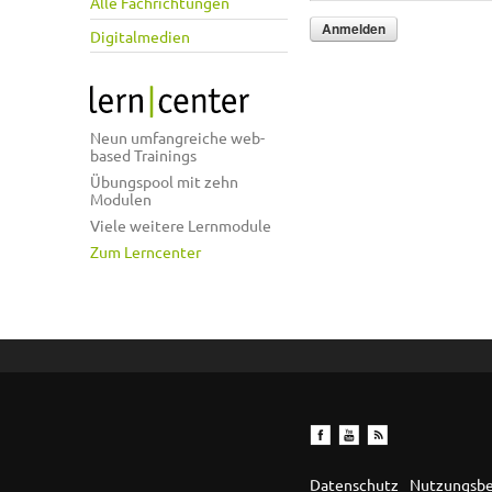
Alle Fachrichtungen
Digitalmedien
Neun umfangreiche web-
based Trainings
Übungspool mit zehn
Modulen
Viele weitere Lernmodule
Zum Lerncenter
Datenschutz
Nutzungsb