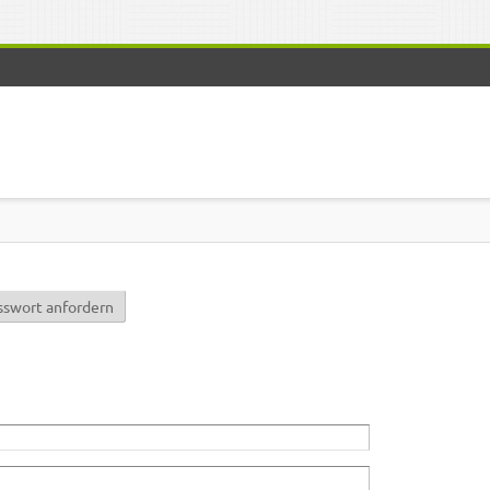
r)
sswort anfordern