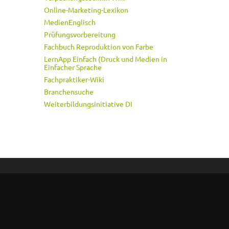
Online-Marketing-Lexikon
MedienEnglisch
Prüfungsvorbereitung
Fachbuch Reproduktion von Farbe
LernApp Einfach (Druck und Medien in
Einfacher Sprache
Fachpraktiker-Wiki
Branchensuche
Weiterbildungsinitiative DI