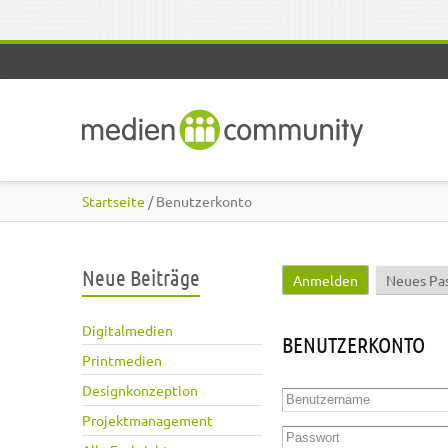
Direkt zum Inhalt
Startseite
/ Benutzerkonto
Neue Beiträge
Anmelden
(aktiver Reite
Neues Pa
Haupt-Reiter
Digitalmedien
BENUTZERKONTO
Printmedien
Designkonzeption
Benutzername
*
Projektmanagement
Passwort
*