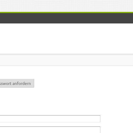
r)
sswort anfordern