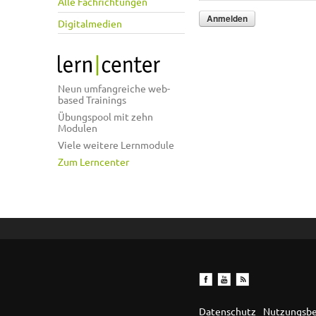
Alle Fachrichtungen
Digitalmedien
Neun umfangreiche web-
based Trainings
Übungspool mit zehn
Modulen
Viele weitere Lernmodule
Zum Lerncenter
Datenschutz
Nutzungsb