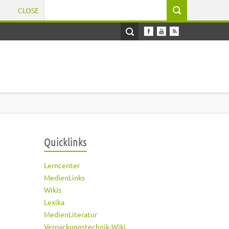
CLOSE
Suchformular
Quicklinks
Lerncenter
MedienLinks
Wikis
Lexika
MedienLiteratur
Verpackungstechnik-Wiki