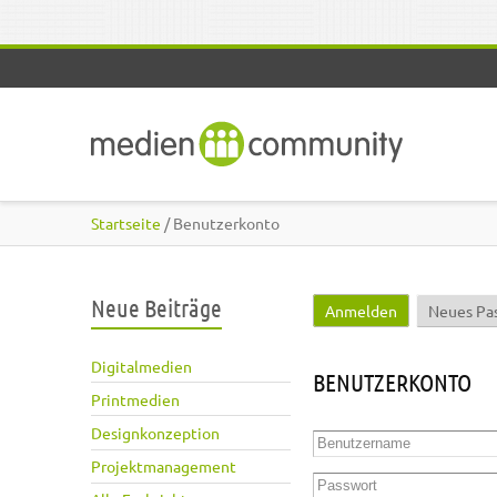
Direkt zum Inhalt
Startseite
/ Benutzerkonto
Neue Beiträge
Anmelden
(aktiver Reite
Neues Pa
Haupt-Reiter
Digitalmedien
BENUTZERKONTO
Printmedien
Designkonzeption
Benutzername
*
Projektmanagement
Passwort
*