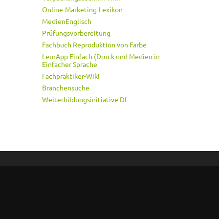
Online-Marketing-Lexikon
MedienEnglisch
Prüfungsvorbereitung
Fachbuch Reproduktion von Farbe
LernApp Einfach (Druck und Medien in
Einfacher Sprache
Fachpraktiker-Wiki
Branchensuche
Weiterbildungsinitiative DI