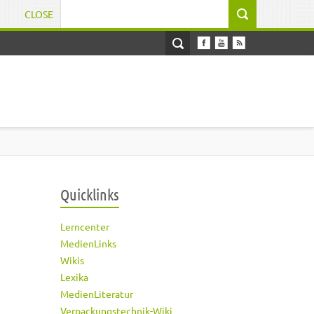
CLOSE
Suchformular
Quicklinks
Lerncenter
MedienLinks
Wikis
Lexika
MedienLiteratur
Verpackungstechnik-Wiki