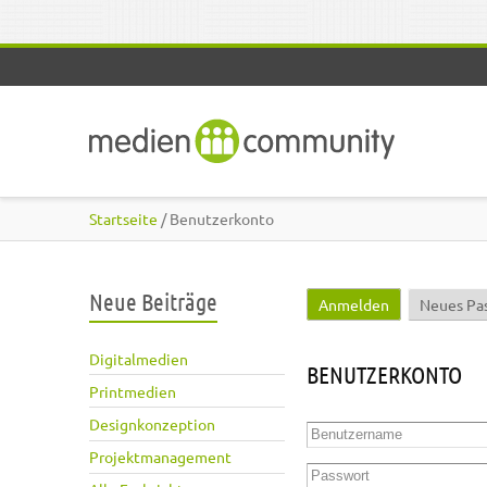
Direkt zum Inhalt
Startseite
/ Benutzerkonto
Neue Beiträge
Anmelden
(aktiver Reite
Neues Pa
Haupt-Reiter
Digitalmedien
BENUTZERKONTO
Printmedien
Designkonzeption
Benutzername
*
Projektmanagement
Passwort
*