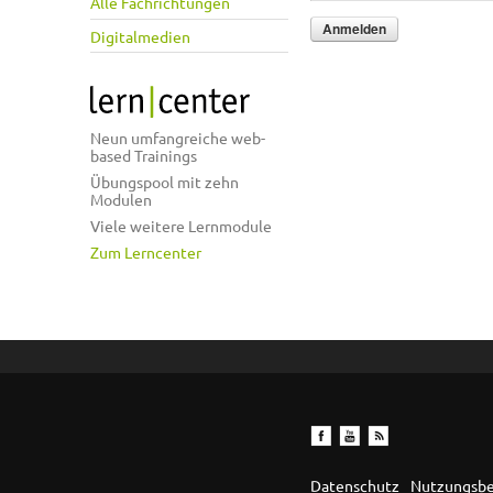
Alle Fachrichtungen
Digitalmedien
Neun umfangreiche web-
based Trainings
Übungspool mit zehn
Modulen
Viele weitere Lernmodule
Zum Lerncenter
Datenschutz
Nutzungsb