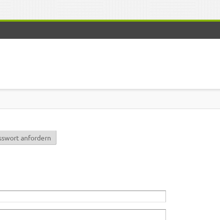
r)
sswort anfordern