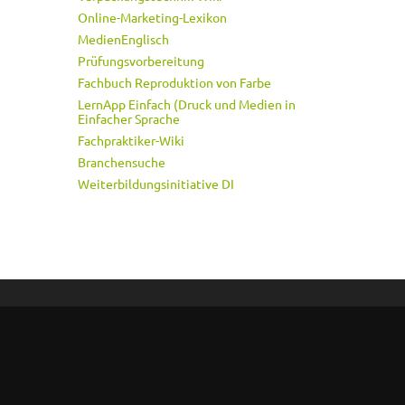
Online-Marketing-Lexikon
MedienEnglisch
Prüfungsvorbereitung
Fachbuch Reproduktion von Farbe
LernApp Einfach (Druck und Medien in
Einfacher Sprache
Fachpraktiker-Wiki
Branchensuche
Weiterbildungsinitiative DI