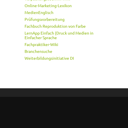
Online-Marketing-Lexikon
MedienEnglisch
Prüfungsvorbereitung
Fachbuch Reproduktion von Farbe
LernApp Einfach (Druck und Medien in
Einfacher Sprache
Fachpraktiker-Wiki
Branchensuche
Weiterbildungsinitiative DI