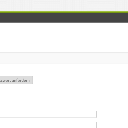
r)
sswort anfordern