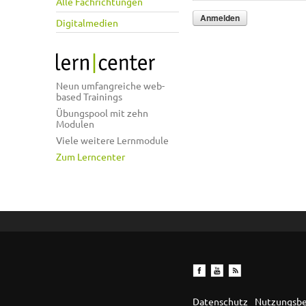
Alle Fachrichtungen
Digitalmedien
Neun umfangreiche web-
based Trainings
Übungspool mit zehn
Modulen
Viele weitere Lernmodule
Zum Lerncenter
Datenschutz
Nutzungsb