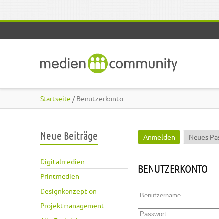
Direkt zum Inhalt
Startseite
/ Benutzerkonto
Neue Beiträge
Anmelden
(aktiver Reite
Neues Pa
Haupt-Reiter
Digitalmedien
BENUTZERKONTO
Printmedien
Designkonzeption
Benutzername
*
Projektmanagement
Passwort
*