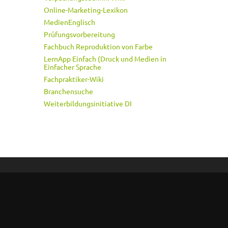
Online-Marketing-Lexikon
MedienEnglisch
Prüfungsvorbereitung
Fachbuch Reproduktion von Farbe
LernApp Einfach (Druck und Medien in
Einfacher Sprache
Fachpraktiker-Wiki
Branchensuche
Weiterbildungsinitiative DI