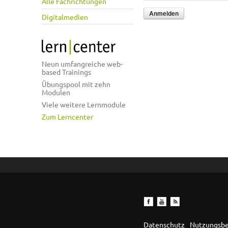
Alle Fachrichtungen
Digitalmedien
Neun umfangreiche web-
based Trainings
Übungspool mit zehn
Modulen
Viele weitere Lernmodule
Zum Lerncenter
Datenschutz
Nutzungsb