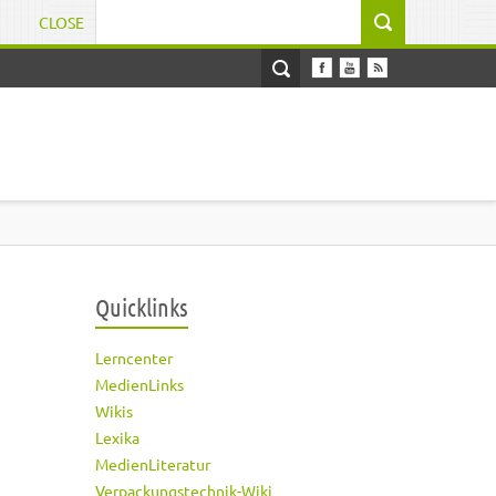
CLOSE
Suchformular
Quicklinks
Lerncenter
MedienLinks
Wikis
Lexika
MedienLiteratur
Verpackungstechnik-Wiki