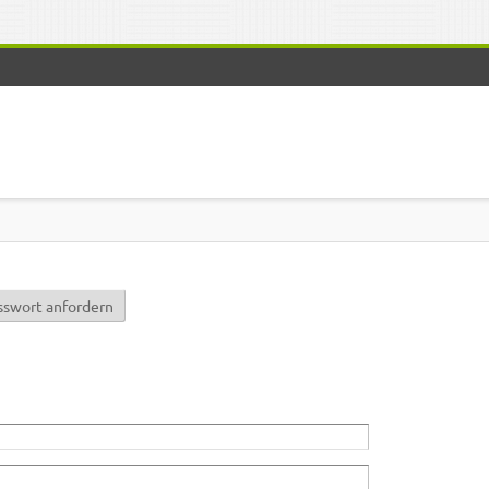
r)
sswort anfordern