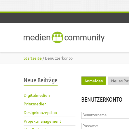
Direkt zum Inhalt
Startseite
/ Benutzerkonto
Neue Beiträge
Anmelden
(aktiver Reite
Neues Pa
Haupt-Reiter
Digitalmedien
BENUTZERKONTO
Printmedien
Designkonzeption
Benutzername
*
Projektmanagement
Passwort
*