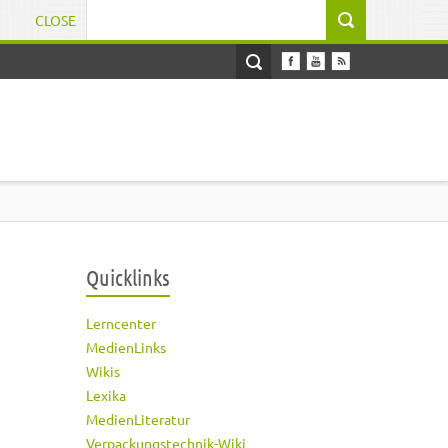
CLOSE
Suchformular
Quicklinks
Lerncenter
MedienLinks
Wikis
Lexika
MedienLiteratur
Verpackungstechnik-Wiki