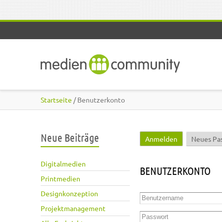
Direkt zum Inhalt
Startseite
/ Benutzerkonto
Neue Beiträge
Anmelden
(aktiver Reite
Neues Pa
Haupt-Reiter
Digitalmedien
BENUTZERKONTO
Printmedien
Designkonzeption
Benutzername
*
Projektmanagement
Passwort
*