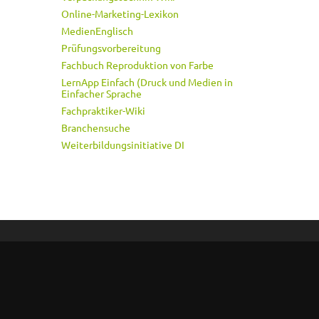
Online-Marketing-Lexikon
MedienEnglisch
Prüfungsvorbereitung
Fachbuch Reproduktion von Farbe
LernApp Einfach (Druck und Medien in
Einfacher Sprache
Fachpraktiker-Wiki
Branchensuche
Weiterbildungsinitiative DI