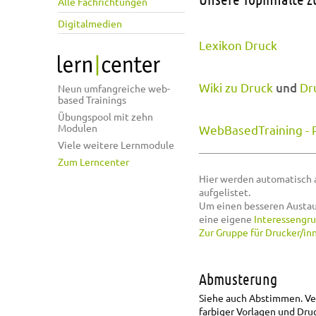
Alle Fachrichtungen
Digitalmedien
Lexikon Druck
Wiki zu Druck
und
Dr
Neun umfangreiche web-
based Trainings
Übungspool mit zehn
Modulen
WebBasedTraining - 
Viele weitere Lernmodule
Zum Lerncenter
Hier werden automatisch 
aufgelistet.
Um einen besseren Austau
eine eigene
Interessengr
Zur Gruppe für Drucker/in
Abmusterung
Siehe auch Abstimmen. Ve
farbiger Vorlagen und Dru