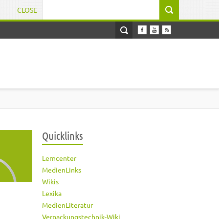
CLOSE
Suchformular
Quicklinks
Lerncenter
MedienLinks
Wikis
Lexika
MedienLiteratur
Verpackungstechnik-Wiki