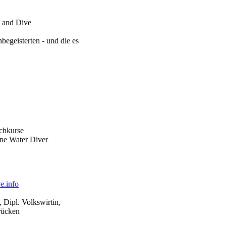
y and Dive
begeisterten - und die es
uchkurse
e Water Diver
e.info
, Dipl. Volkswirtin,
rücken