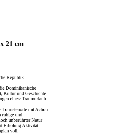
 x 21 cm
che Republik
t die Dominikanische
, Kultur und Geschichte
ngen eines: Traumurlaub.
e Touristenorte mit Action
h ruhige und
och unberührter Natur
it Erholung Aktivität
plan voll.