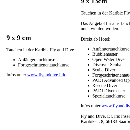
9 x 13cm
Tauchen in der Karibic Fl
Das Angebot für alle Tauch
noch werden wollen.
9 x 9 cm
Direkt ab Hotel:
Anfängertauchkurse
Tauchen in der Karibik Fly and Dive
Bubblemaster
Open Water Diver
Anfängertauchkurse
Discover Scuba
Fortgeschrittenentauchkurse
Scuba Diver
Infos unter
www.flyanddive.info
Fortgeschrittenenta
PADI Advanced Opn
Rescue Diver
PADI Divemaster
Spezialtauchkurse
Infos unter
www.flyanddiv
Fly and Dive, Dr. Iris Insel
Karibikstr. 8, 66133 Saarb