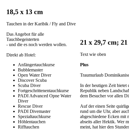
18,5 x 13 cm
Tauchen in der Karibik / Fly and Dive
Das Angebot für alle
Tauchbegeisterten
21 x 29,7 cm; 21
- und die es noch werden wollen.
Text wie oben
Direkt ab Hotel:
Anfängertauchkurse
Plus
Bubblemaster
Open Water Diver
Traumurlaub Dominikanis
Discover Scuba
Scuba Diver
In der heutigen Zeit biete
Fortgeschrittenentauchkurse
Republik neben Landschaft
PADI Advanced Opne Water
dem Besucher vor allen Di
Diver
Rescue Diver
Auf der einen Seite quirlig
PADI Divemaster
rund um die Uhr, aber auc
Spezialtauchkurse
abgeschiedene Ecken mit n
Höhlentauchen
abseits aller Hektik. Wer m
Rifftauchen
meint, hat hier den Stunden