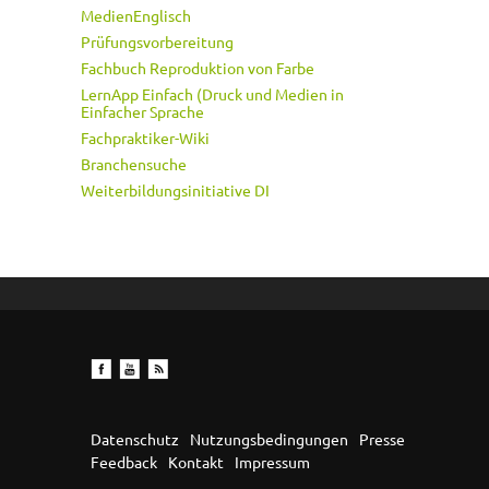
MedienEnglisch
Prüfungsvorbereitung
Fachbuch Reproduktion von Farbe
LernApp Einfach (Druck und Medien in
Einfacher Sprache
Fachpraktiker-Wiki
Branchensuche
Weiterbildungsinitiative DI
Datenschutz
Nutzungsbedingungen
Presse
Feedback
Kontakt
Impressum