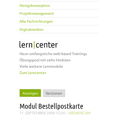
Designkonzeption
Projektmanagement
Alle Fachrichtungen
Digitalmedien
Neun umfangreiche web-based Trainings
Übungspool mit zehn Modulen
Viele weitere Lernmodule
Zum Lerncenter
Anzeigen
(aktiver Reiter)
Versionen
Haupt-Reiter
Modul Bestellpostkarte
11. SEPTEMBER 2009 15:20
–
MEDIENCOM