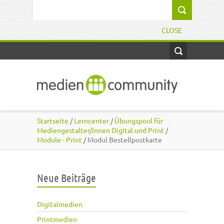
Direkt zum Inhalt
Suchformular
CLOSE
Startseite
/
Lerncenter
/
Übungspool für
Mediengestalter/innen Digital und Print
/
Module - Print
/ Modul Bestellpostkarte
Neue Beiträge
Digitalmedien
Printmedien