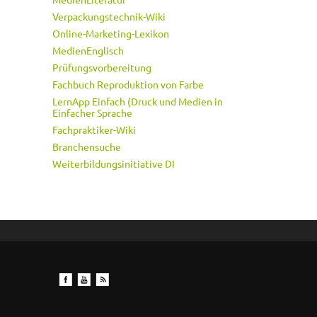
Verpackungstechnik-Wiki
Online-Marketing-Lexikon
MedienEnglisch
Prüfungsvorbereitung
Fachbuch Reproduktion von Farbe
LernApp Einfach (Druck und Medien in
Einfacher Sprache
Fachpraktiker-Wiki
Branchensuche
Weiterbildungsinitiative DI