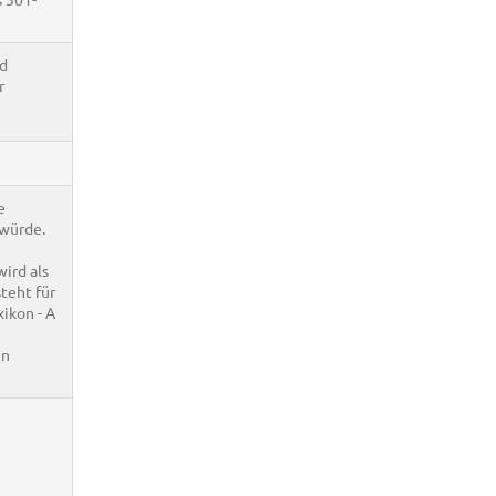
nd
r
e
 würde.
ird als
teht für
ikon - A
en