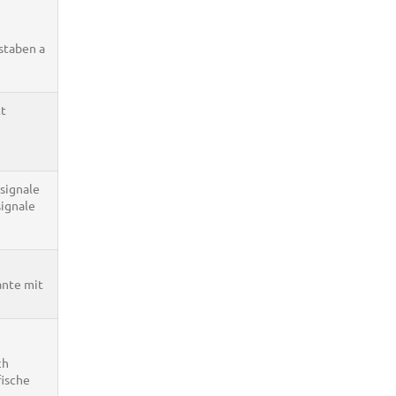
staben a
tt
signale
signale
ante mit
ch
fische