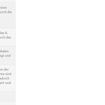
hsten
urch die
das A.
Auch das
okalen
igt und
on der
nte sind
adurch
ert und