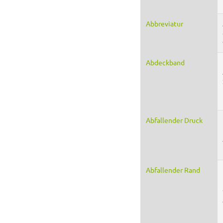
Abbreviatur
Abdeckband
Abfallender Druck
Abfallender Rand