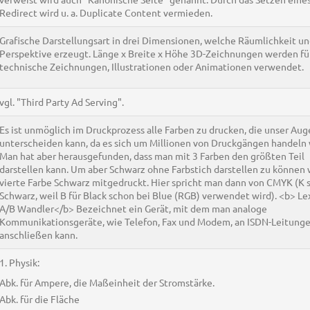
Redirect wird u. a. Duplicate Content vermieden.
Grafische Darstellungsart in drei Dimensionen, welche Räumlichkeit u
Perspektive erzeugt. Länge x Breite x Höhe 3D-Zeichnungen werden fü
technische Zeichnungen, Illustrationen oder Animationen verwendet.
vgl. "Third Party Ad Serving".
Es ist unmöglich im Druckprozess alle Farben zu drucken, die unser Aug
unterscheiden kann, da es sich um Millionen von Druckgängen handeln
Man hat aber herausgefunden, dass man mit 3 Farben den größten Teil
darstellen kann. Um aber Schwarz ohne Farbstich darstellen zu können w
vierte Farbe Schwarz mitgedruckt. Hier spricht man dann von CMYK (K s
Schwarz, weil B für Black schon bei Blue (RGB) verwendet wird). <b> Lex
A/B Wandler</b> Bezeichnet ein Gerät, mit dem man analoge
Kommunikationsgeräte, wie Telefon, Fax und Modem, an ISDN-Leitung
anschließen kann.
1. Physik:
Abk. für Ampere, die Maßeinheit der Stromstärke.
Abk. für die Fläche