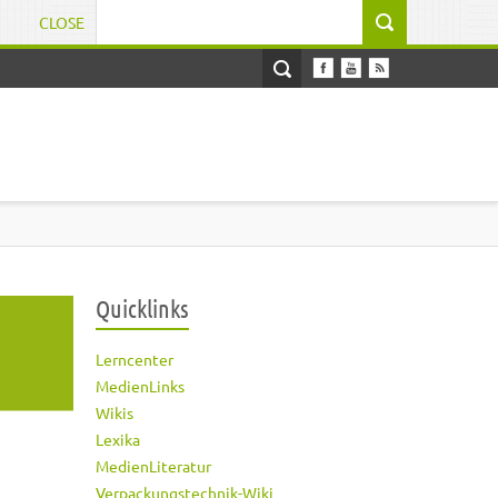
CLOSE
Suchformular
Quicklinks
Lerncenter
MedienLinks
Wikis
Lexika
MedienLiteratur
Verpackungstechnik-Wiki