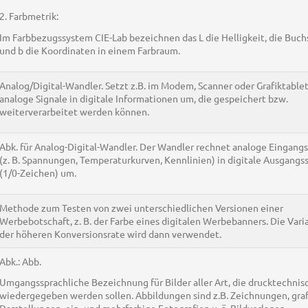
2. Farbmetrik:
Im Farbbezugssystem CIE-Lab bezeichnen das L die Helligkeit, die Buch
und b die Koordinaten in einem Farbraum.
Analog/Digital-Wandler. Setzt z.B. im Modem, Scanner oder Grafiktable
analoge Signale in digitale Informationen um, die gespeichert bzw.
weiterverarbeitet werden können.
Abk. für Analog-Digital-Wandler. Der Wandler rechnet analoge Eingangs
(z. B. Spannungen, Temperaturkurven, Kennlinien) in digitale Ausgangs
(1/0-Zeichen) um.
Methode zum Testen von zwei unterschiedlichen Versionen einer
Werbebotschaft, z. B. der Farbe eines digitalen Werbebanners. Die Vari
der höheren Konversionsrate wird dann verwendet.
Abk.: Abb.
Umgangssprachliche Bezeichnung für Bilder aller Art, die drucktechnis
wiedergegeben werden sollen. Abbildungen sind z.B. Zeichnungen, gra