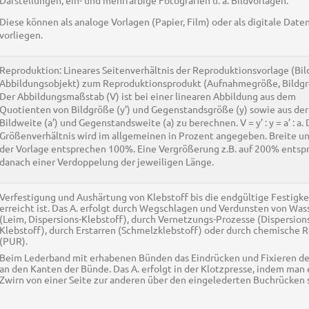
Darstellungen, ein- und mehrfarbige Fotografien u. ä. Bildvorlagen.
Diese können als analoge Vorlagen (Papier, Film) oder als digitale Date
vorliegen.
Reproduktion: Lineares Seitenverhältnis der Reproduktionsvorlage (Bil
Abbildungsobjekt) zum Reproduktionsprodukt (Aufnahmegröße, Bildgr
Der Abbildungsmaßstab (V) ist bei einer linearen Abbildung aus dem
Quotienten von Bildgröße (y’) und Gegenstandsgröße (y) sowie aus der
Bildweite (a’) und Gegenstandsweite (a) zu berechnen. V = y’ : y = a’ : a.
Größenverhältnis wird im allgemeinen in Prozent angegeben. Breite u
der Vorlage entsprechen 100%. Eine Vergrößerung z.B. auf 200% entspr
danach einer Verdoppelung der jeweiligen Länge.
Verfestigung und Aushärtung von Klebstoff bis die endgültige Festigke
erreicht ist. Das A. erfolgt durch Wegschlagen und Verdunsten von Was
(Leim, Dispersions-Klebstoff), durch Vernetzungs-Prozesse (Dispersion
Klebstoff), durch Erstarren (Schmelzklebstoff) oder durch chemische 
(PUR).
Beim Lederband mit erhabenen Bünden das Eindrücken und Fixieren de
an den Kanten der Bünde. Das A. erfolgt in der Klotzpresse, indem man
Zwirn von einer Seite zur anderen über den eingelederten Buchrücken 