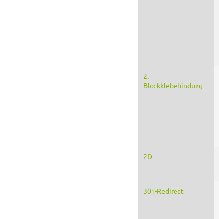
2.
Blockklebebindung
2D
301-Redirect