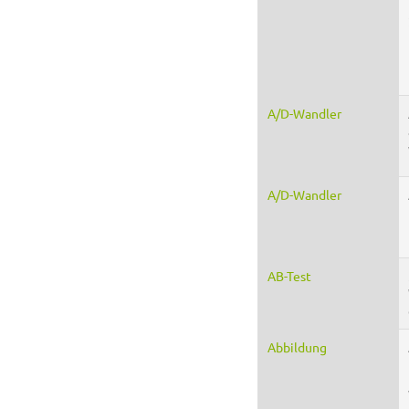
A/D-Wandler
A/D-Wandler
AB-Test
Abbildung