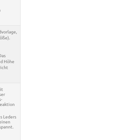
n
dvorlage,
öße).
 Das
nd Höhe
icht
it
ser
s-
Reaktion
s Leders
 einen
spannt.