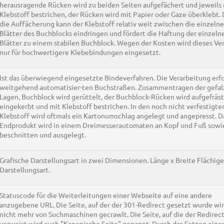
herausragende Rücken wird zu beiden Seiten aufgefächert und jeweils
Klebstoff bestrichen, der Rücken wird mit Papier oder Gaze überklebt.
die Auffächerung kann der Klebstoff relativ weit zwischen die einzeln
Blätter des Buchblocks eindringen und fördert die Haftung der einzeln
Blätter zu einem stabilen Buchblock. Wegen der Kosten wird dieses Ve
nur für hochwertigere Klebebindungen eingesetzt.
Ist das überwiegend eingesetzte Bindeverfahren. Die Verarbeitung erfo
weitgehend automatisier-ten Buchstraßen. Zusammentragen der gefal
Lagen, Buchblock wird gerüttelt, der Buchblock-Rücken wird aufgefräst
eingekerbt und mit Klebstoff bestrichen. In den noch nicht verfestigte
Klebstoff wird oftmals ein Kartonumschlag angelegt und angepresst. D
Endprodukt wird in einem Dreimesserautomaten an Kopf und Fuß sow
beschnitten und ausgelegt.
Grafische Darstellungsart in zwei Dimensionen. Länge x Breite Flächige
Darstellungsart.
Statuscode für die Weiterleitungen einer Webseite auf eine andere
anzugebene URL. Die Seite, auf der der 301-Redirect gesetzt wurde wi
nicht mehr von Suchmaschinen gecrawlt. Die Seite, auf die der Redirec
verweist wird auch "Kanonische Seite" genannt. Durch das Setzen eine