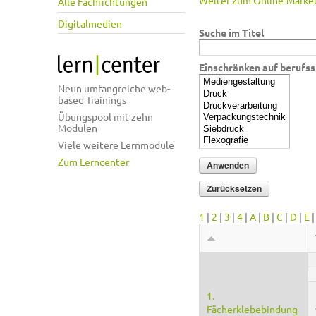
Weiter zum Online-Market
Alle Fachrichtungen
Digitalmedien
Suche im Titel
Einschränken auf berufss
Neun umfangreiche web-
based Trainings
Übungspool mit zehn
Modulen
Viele weitere Lernmodule
Zum Lerncenter
1
|
2
|
3
|
4
|
A
|
B
|
C
|
D
|
E
1.
Fächerklebebindung