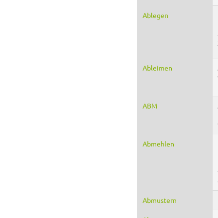
Ablegen
Ableimen
ABM
Abmehlen
Abmustern