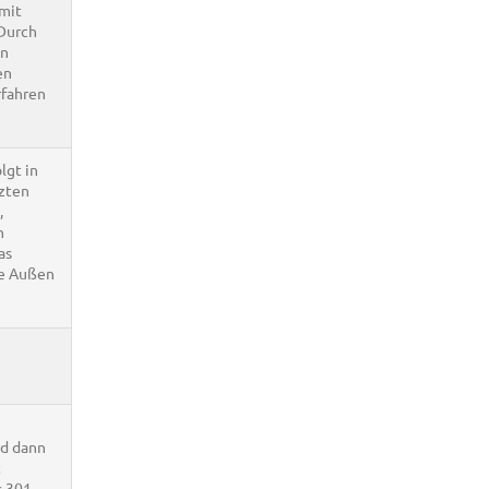
 mit
 Durch
en
en
rfahren
lgt in
zten
,
n
as
ie Außen
rd dann
t
s 301-