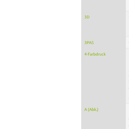
3D
3PAS
4-Farbdruck
A (Abk.)