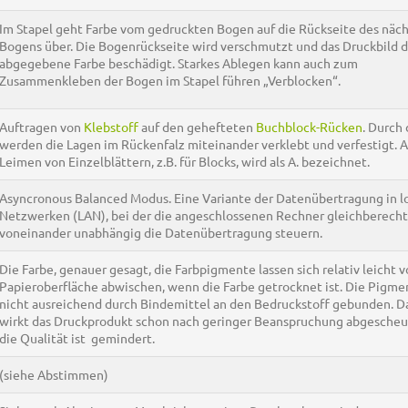
Im Stapel geht Farbe vom gedruckten Bogen auf die Rückseite des näc
Bogens über. Die Bogenrückseite wird verschmutzt und das Druckbild d
abgegebene Farbe beschädigt. Starkes Ablegen kann auch zum
Zusammenkleben der Bogen im Stapel führen „Verblocken“.
Auftragen von
Klebstoff
auf den gehefteten
Buchblock-Rücken
. Durch 
werden die Lagen im Rückenfalz miteinander verklebt und verfestigt. 
Leimen von Einzelblättern, z.B. für Blocks, wird als A. bezeichnet.
Asyncronous Balanced Modus. Eine Variante der Datenübertragung in l
Netzwerken (LAN), bei der die angeschlossenen Rechner gleichberecht
voneinander unabhängig die Datenübertragung steuern.
Die Farbe, genauer gesagt, die Farbpigmente lassen sich relativ leicht v
Papieroberfläche abwischen, wenn die Farbe getrocknet ist. Die Pigme
nicht ausreichend durch Bindemittel an den Bedruckstoff gebunden. D
wirkt das Druckprodukt schon nach geringer Beanspruchung abgescheu
die Qualität ist gemindert.
(siehe Abstimmen)