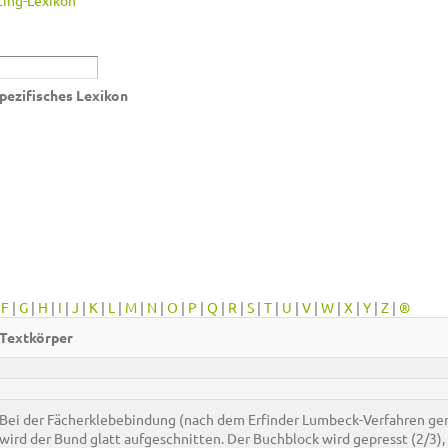
ing-Lexikon
pezifisches Lexikon
|
F
|
G
|
H
|
I
|
J
|
K
|
L
|
M
|
N
|
O
|
P
|
Q
|
R
|
S
|
T
|
U
|
V
|
W
|
X
|
Y
|
Z
|
®
Textkörper
Bei der Fächerklebebindung (nach dem Erfinder Lumbeck-Verfahren ge
wird der Bund glatt aufgeschnitten. Der Buchblock wird gepresst (2/3),