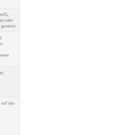
mfG,
e) oder
 gesetzt.
d
em
ahmen
tt
 auf das