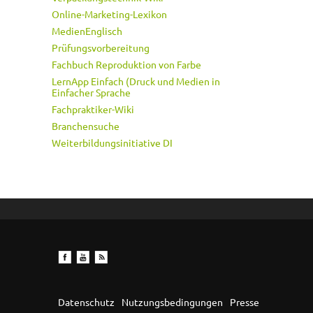
Online-Marketing-Lexikon
MedienEnglisch
Prüfungsvorbereitung
Fachbuch Reproduktion von Farbe
LernApp Einfach (Druck und Medien in
Einfacher Sprache
Fachpraktiker-Wiki
Branchensuche
Weiterbildungsinitiative DI
Datenschutz
Nutzungsbedingungen
Presse