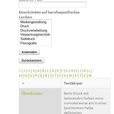
Einschränken auf berufsspezifisches
Lexikon
1
|
2
|
3
|
4
|
A
|
B
|
C
|
D
|
E
|
F
|
G
|
H
|
I
|
J
|
K
|
L
|
M
|
N
|
O
|
P
|
Q
|
R
|
S
|
T
|
U
|
V
|
W
|
X
|
Y
|
Z
|
®
Textkörper
Überdrucken
Beim Druck mit
lasierenden Farben muss
normalerweise ein in einer
bestimmten Farbe
definiertes