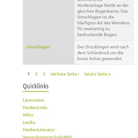
Vorderanlage bleibt an der
gleichen Bogenkante. Das
Umschlagen ist die
häufigste Art des Wendens
für zweiseitig zu
bedruckende Bogen.
Umschlagen
Der Druckbogen wird nach
dem Schöndruck um die
kurze Achse gewendet.
1
2
3
nächste Seite ›
letzte Seite »
Seiten
Quicklinks
Lerncenter
MedienLinks
Wikis
Lexika
MedienLiteratur
Verpackungstechnik-Wiki