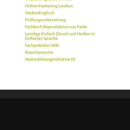
Online-Marketing-Lexikon
MedienEnglisch
Prüfungsvorbereitung
Fachbuch Reproduktion von Farbe
LernApp Einfach (Druck und Medien in
Einfacher Sprache
Fachpraktiker-Wiki
Branchensuche
Weiterbildungsinitiative DI