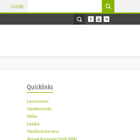
CLOSE
Suchformular
Quicklinks
Lerncenter
MedienLinks
Wikis
Lexika
MedienLiteratur
Verpackungstechnik-Wiki