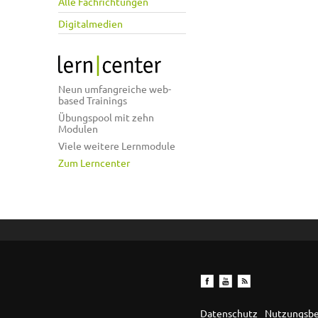
Alle Fachrichtungen
Digitalmedien
Neun umfangreiche web-
based Trainings
Übungspool mit zehn
Modulen
Viele weitere Lernmodule
Zum Lerncenter
Datenschutz
Nutzungsb