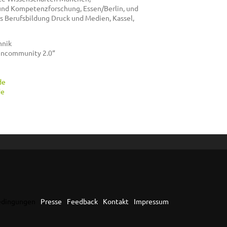
und Kompetenzforschung, Essen/Berlin, und
 Berufsbildung Druck und Medien, Kassel,
hnik
encommunity 2.0“
de
de
edingungen
Presse
Feedback
Kontakt
Impressum