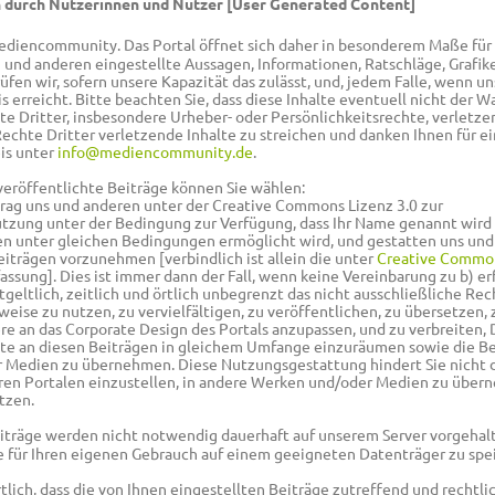
en durch Nutzerinnen und Nutzer [User Generated Content]
Mediencommunity. Das Portal öffnet sich daher in besonderem Maße für 
 und anderen eingestellte Aussagen, Informationen, Ratschläge, Grafike
rüfen wir, sofern unsere Kapazität das zulässt, und, jedem Falle, wenn un
erreicht. Bitte beachten Sie, dass diese Inhalte eventuell nicht der W
e Dritter, insbesondere Urheber- oder Persönlichkeitsrechte, verletze
Rechte Dritter verletzende Inhalte zu streichen und danken Ihnen für e
is unter
info@mediencommunity.de
.
veröffentlichte Beiträge können Sie wählen:
itrag uns und anderen unter der Creative Commons Lizenz 3.0 zur
zung unter der Bedingung zur Verfügung, dass Ihr Name genannt wird 
n unter gleichen Bedingungen ermöglicht wird, und gestatten uns und
iträgen vorzunehmen [verbindlich ist allein die unter
Creative Commo
assung]. Dies ist immer dann der Fall, wenn keine Vereinbarung zu b) erfo
eltlich, zeitlich und örtlich unbegrenzt das nicht ausschließliche Rech
weise zu nutzen, zu vervielfältigen, zu veröffentlichen, zu übersetzen, 
re an das Corporate Design des Portals anzupassen, und zu verbreiten, 
e an diesen Beiträgen in gleichem Umfange einzuräumen sowie die Be
Medien zu übernehmen. Diese Nutzungsgestattung hindert Sie nicht d
eren Portalen einzustellen, in andere Werken und/oder Medien zu übe
tzen.
eiträge werden nicht notwendig dauerhaft auf unserem Server vorgehal
se für Ihren eigenen Gebrauch auf einem geeigneten Datenträger zu spe
tlich, dass die von Ihnen eingestellten Beiträge zutreffend und rechtli