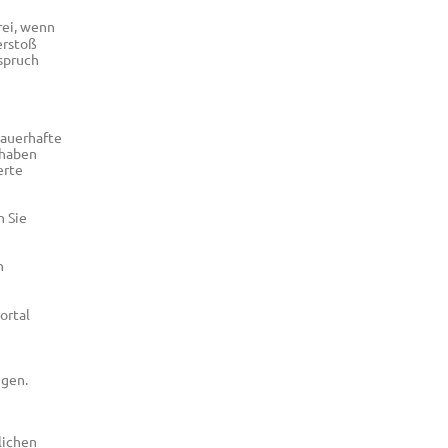
rei, wenn
erstoß
nspruch
dauerhafte
 haben
erte
n Sie
n
ortal
igen.
lichen