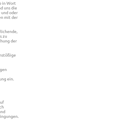
b in Wort
nd uns die
 und oder
en mit der
rlichende,
s zu
schung der
anstößige
egen
ung ein.
auf
ch
und
dingungen.