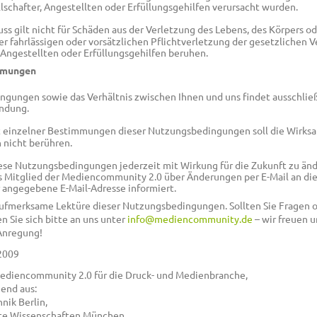
lschafter, Angestellten oder Erfüllungsgehilfen verursacht wurden.
ss gilt nicht für Schäden aus der Verletzung des Lebens, des Körpers od
er fahrlässigen oder vorsätzlichen Pflichtverletzung der gesetzlichen V
 Angestellten oder Erfüllungsgehilfen beruhen.
immungen
ngungen sowie das Verhältnis zwischen Ihnen und uns findet ausschlie
ndung.
t einzelner Bestimmungen dieser Nutzungsbedingungen soll die Wirksa
nicht berühren.
iese Nutzungsbedingungen jederzeit mit Wirkung für die Zukunft zu änd
es Mitglied der Mediencommunity 2.0 über Änderungen per E-Mail an die
 angegebene E-Mail-Adresse informiert.
aufmerksame Lektüre dieser Nutzungsbedingungen. Sollten Sie Fragen 
 Sie sich bitte an uns unter
info@mediencommunity.de
– wir freuen u
 Anregung!
2009
Mediencommunity 2.0 für die Druck- und Medienbranche,
end aus:
nik Berlin,
te Wissenschaften München,