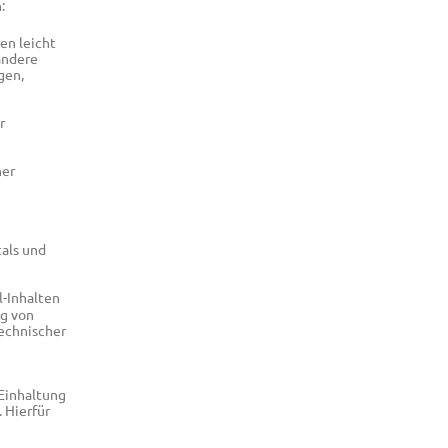
:
ren leicht
andere
gen,
r
her
tals und
l-Inhalten
ng von
technischer
Einhaltung
 Hierfür