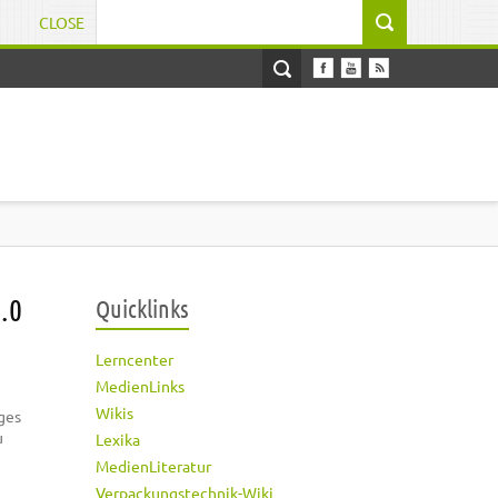
CLOSE
Suchformular
.0
Quicklinks
Lerncenter
MedienLinks
Wikis
iges
u
Lexika
MedienLiteratur
Verpackungstechnik-Wiki