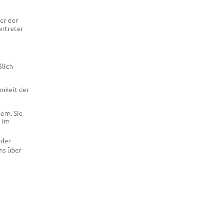
er der
ertreter
ßlich
mkeit der
ern. Sie
 im
oder
ns über