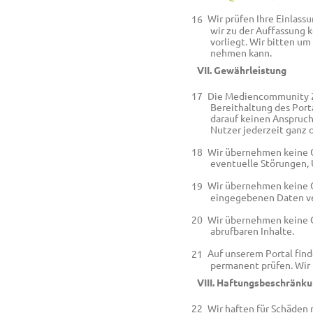
Wir prüfen Ihre Einlass
wir zu der Auffassung 
vorliegt. Wir bitten um
nehmen kann.
VII. Gewährleistung
Die Mediencommunity 2.0
Bereithaltung des Port
darauf keinen Anspruch.
Nutzer jederzeit ganz 
Wir übernehmen keine Ge
eventuelle Störungen, 
Wir übernehmen keine G
eingegebenen Daten ver
Wir übernehmen keine Ge
abrufbaren Inhalte.
Auf unserem Portal find
permanent prüfen. Wir 
VIII. Haftungsbeschränk
Wir haften für Schäden n