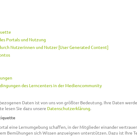
quette
des Portals und Nutzung
 durch Nutzerinnen und Nutzer [User Generated Content]
ontos
mungen
dingungen des Lerncenters in der Mediencommunity
bezogenen Daten ist von uns von größter Bedeutung. Ihre Daten werde
te lesen Sie dazu unsere
Datenschutzerklärung
.
tiquette
rtal eine Lernumgebung schaffen, in der Mitglieder einander vertrau
hrem Bemühungen sich Wissen anzueignen unterstützen. Dazu ist Ihre 