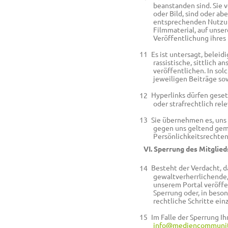
beanstanden sind. Sie v
oder Bild, sind oder ab
entsprechenden Nutzung
Filmmaterial, auf unser
Veröffentlichung ihres 
Es ist untersagt, belei
rassistische, sittlich a
veröffentlichen. In sol
jeweiligen Beiträge sow
Hyperlinks dürfen gesetz
oder strafrechtlich rele
Sie übernehmen es, uns 
gegen uns geltend gem
Persönlichkeitsrechten
VI. Sperrung des Mitglie
Besteht der Verdacht, d
gewaltverherrlichende, 
unserem Portal veröffen
Sperrung oder, in beso
rechtliche Schritte ei
Im Falle der Sperrung Ih
info@mediencommunit