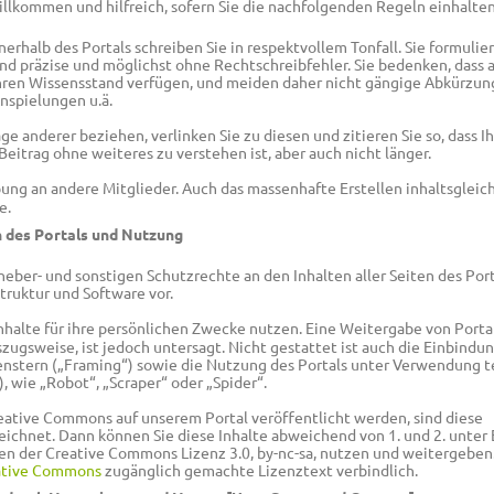
illkommen und hilfreich, sofern Sie die nachfolgenden Regeln einhalten
nnerhalb des Portals schreiben Sie in respektvollem Tonfall. Sie formulie
und präzise und möglichst ohne Rechtschreibfehler. Sie bedenken, dass 
hren Wissensstand verfügen, und meiden daher nicht gängige Abkürzun
nspielungen u.ä.
ge anderer beziehen, verlinken Sie zu diesen und zitieren Sie so, dass Ih
itrag ohne weiteres zu verstehen ist, aber auch nicht länger.
ung an andere Mitglieder. Auch das massenhafte Erstellen inhaltsgleic
e.
n des Portals und Nutzung
heber- und sonstigen Schutzrechte an den Inhalten aller Seiten des Por
truktur und Software vor.
Inhalte für ihre persönlichen Zwecke nutzen. Eine Weitergabe von Porta
szugsweise, ist jedoch untersagt. Nicht gestattet ist auch die Einbindu
lfenstern („Framing“) sowie die Nutzung des Portals unter Verwendung 
), wie „Robot“, „Scraper“ oder „Spider“.
eative Commons auf unserem Portal veröffentlicht werden, sind diese
chnet. Dann können Sie diese Inhalte abweichend von 1. und 2. unter 
 der Creative Commons Lizenz 3.0, by-nc-sa, nutzen und weitergeben.
ative Commons
zugänglich gemachte Lizenztext verbindlich.