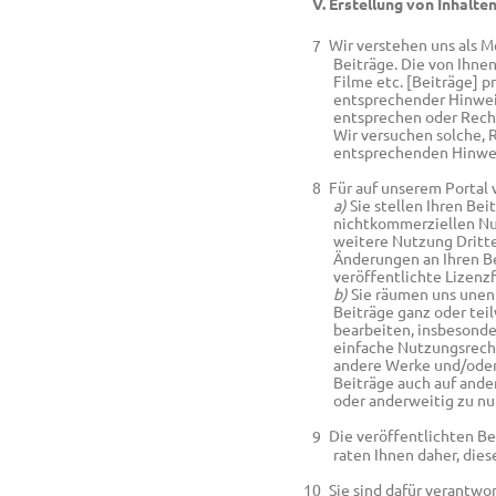
V. Erstellung von Inhalt
Wir verstehen uns als 
Beiträge. Die von Ihnen
Filme etc. [Beiträge] p
entsprechender Hinweis 
entsprechen oder Recht
Wir versuchen solche, 
entsprechenden Hinwe
Für auf unserem Portal 
a)
Sie stellen Ihren Be
nichtkommerziellen Nut
weitere Nutzung Dritte
Änderungen an Ihren Be
veröffentlichte Lizenzf
b)
Sie räumen uns unentg
Beiträge ganz oder teil
bearbeiten, insbesonde
einfache Nutzungsrecht
andere Werke und/oder 
Beiträge auch auf and
oder anderweitig zu nu
Die veröffentlichten B
raten Ihnen daher, die
Sie sind dafür verantwor