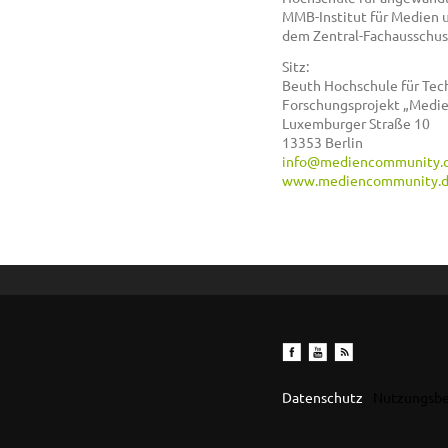
MMB-Institut für Medien 
dem Zentral-Fachausschuss
Sitz:
Beuth Hochschule für Tec
Forschungsprojekt „Medi
Luxemburger Straße 10
13353 Berlin
info@mediencommunity.
www.mediencommunity.
Datenschutz
Nutzungsb