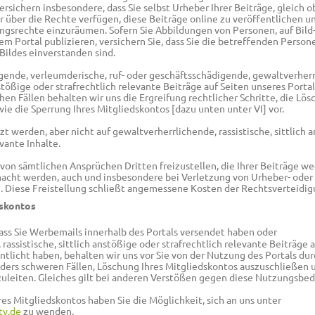
ersichern insbesondere, dass Sie selbst Urheber Ihrer Beiträge, gleich o
er über die Rechte verfügen, diese Beiträge online zu veröffentlichen u
srechte einzuräumen. Sofern Sie Abbildungen von Personen, auf Bild-
em Portal publizieren, versichern Sie, dass Sie die betreffenden Person
Bildes einverstanden sind.
digende, verleumderische, ruf- oder geschäftsschädigende, gewaltverher
nstößige oder strafrechtlich relevante Beiträge auf Seiten unseres Portal
chen Fällen behalten wir uns die Ergreifung rechtlicher Schritte, die Lö
ie die Sperrung Ihres Mitgliedskontos [dazu unten unter VI] vor.
t werden, aber nicht auf gewaltverherrlichende, rassistische, sittlich 
vante Inhalte.
von sämtlichen Ansprüchen Dritten freizustellen, die Ihrer Beiträge w
acht werden, auch und insbesondere bei Verletzung von Urheber- oder
. Diese Freistellung schließt angemessene Kosten der Rechtsverteidig
dskontos
ass Sie Werbemails innerhalb des Portals versendet haben oder
rassistische, sittlich anstößige oder strafrechtlich relevante Beiträge 
tlicht haben, behalten wir uns vor Sie von der Nutzung des Portals dur
nders schweren Fällen, Löschung Ihres Mitgliedskontos auszuschließen 
nzuleiten. Gleiches gilt bei anderen Verstößen gegen diese Nutzungsbe
res Mitgliedskontos haben Sie die Möglichkeit, sich an uns unter
y.de
zu wenden.