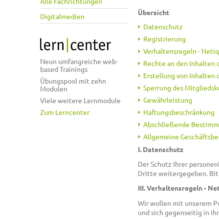
Alle Fachrichtungen
Übersicht
Digitalmedien
Datenschutz
Registrierung
Verhaltensregeln - Neti
Neun umfangreiche web-
Rechte an den Inhalten 
based Trainings
Erstellung von Inhalten
Übungspool mit zehn
Sperrung des Mitgliedsk
Modulen
Gewährleistung
Viele weitere Lernmodule
Haftungsbeschränkung
Zum Lerncenter
Abschließende Bestim
Allgemeine Geschäftsbe
I. Datenschutz
Der Schutz Ihrer personen
Dritte weitergegeben. Bit
III. Verhaltensregeln - Ne
Wir wollen mit unserem Po
und sich gegenseitig in i