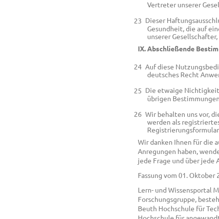
Vertreter unserer Gesel
Dieser Haftungsausschlu
Gesundheit, die auf ein
unserer Gesellschafter,
IX. Abschließende Best
Auf diese Nutzungsbedi
deutsches Recht Anwe
Die etwaige Nichtigkei
übrigen Bestimmungen 
Wir behalten uns vor, d
werden als registriert
Registrierungsformular
Wir danken Ihnen für die 
Anregungen haben, wenden
jede Frage und über jede
Fassung vom 01. Oktober 
Lern- und Wissensportal 
Forschungsgruppe, besteh
Beuth Hochschule für Tech
Hochschule für angewand