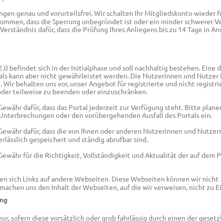
ungen genau und vorurteilsfrei. Wir schalten Ihr Mitgliedskonto wieder f
kommen, dass die Sperrung unbegründet ist oder ein minder schwerer V
 Verständnis dafür, dass die Prüfung Ihres Anliegens bis zu 14 Tage in A
 befindet sich in der Initialphase und soll nachhaltig bestehen. Eine 
als kann aber nicht gewährleistet werden. Die Nutzerinnen und Nutzer
 Wir behalten uns vor, unser Angebot für registrierte und nicht registri
oder teilweise zu beenden oder einzuschränken.
währ dafür, dass das Portal jederzeit zur Verfügung steht. Bitte plane
Unterbrechungen oder den vorübergehenden Ausfall des Portals ein.
ewähr dafür, dass die von Ihnen oder anderen Nutzerinnen und Nutzer
lässlich gespeichert und ständig abrufbar sind.
währ für die Richtigkeit, Vollständigkeit und Aktualität der auf dem P
en sich Links auf andere Webseiten. Diese Webseiten können wir nicht
machen uns den Inhalt der Webseiten, auf die wir verweisen, nicht zu E
ung
ur, sofern diese vorsätzlich oder grob fahrlässig durch einen der gesetz