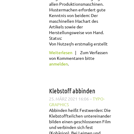
allen Produktionsmaschinen.
Mustermachen erfordert gute
Kenntnis von beidem: Der
maschinellen Machart des
Artikels sowie der
Herstellungsweise von Hand.
Status:
Von Nutzer/n erstmalig erstellt
über Kleben von
Weiterlesen
Zum Verfassen
Hand
von Kommentaren bitte
anmelden
.
Klebstoff abbinden
25. MÄRZ 2021 16:06
–
TYPO-
GRAPHICS
Abbinden heißt Festwerden:
Die
Klebstoffteilchen untereinander
bilden einen geschlossenen Film
und verbinden sich fest
(Kohäsion). Bei Leimen und