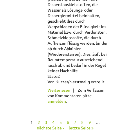
Dispersionsklebstoffen, die
Wasser als Lösungs- oder
Dispergiermittel beinhalten,
geschieht dies durch
Wegschlagen der Flüssigkeit ins
Material bzw. durch Verdunsten.
Schmelzklebstoffe, die durch
Aufheizen flüssig werden, binden
ab durch Abkühlen
(Wiedererstarren). Dies läuft bei
Raumtemperatur ausreichend
rasch ab und bedarf in der Regel
keiner Nachhilfe.
Status:
Von Nutzer/n erstmalig erstellt
über Klebstoff
Weiterlesen
Zum Verfassen
abbinden
von Kommentaren bitte
anmelden
.
1
2
3
4
5
6
7
8
9
…
Seiten
nächste Seite ›
letzte Seite »