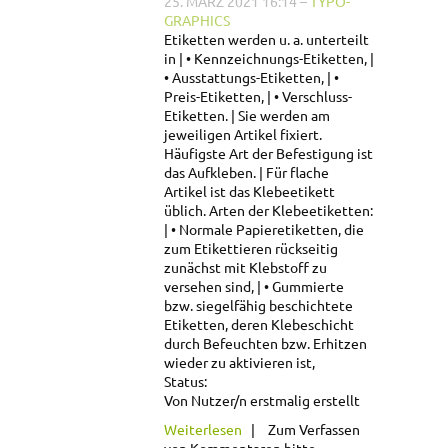
25. MÄRZ 2021 16:14
–
TYPO-
GRAPHICS
Etiketten werden u. a. unterteilt
in
• Kennzeichnungs-Etiketten,
• Ausstattungs-Etiketten,
•
Preis-Etiketten,
• Verschluss-
Etiketten.
Sie werden am
jeweiligen Artikel fixiert.
Häufigste Art der Befestigung ist
das Aufkleben.
Für flache
Artikel ist das Klebeetikett
üblich. Arten der Klebeetiketten:
• Normale Papieretiketten, die
zum Etikettieren rückseitig
zunächst mit Klebstoff zu
versehen sind,
• Gummierte
bzw. siegelfähig beschichtete
Etiketten, deren Klebeschicht
durch Befeuchten bzw. Erhitzen
wieder zu aktivieren ist,
Status:
Von Nutzer/n erstmalig erstellt
über Etikettieren
Weiterlesen
Zum Verfassen
von Kommentaren bitte