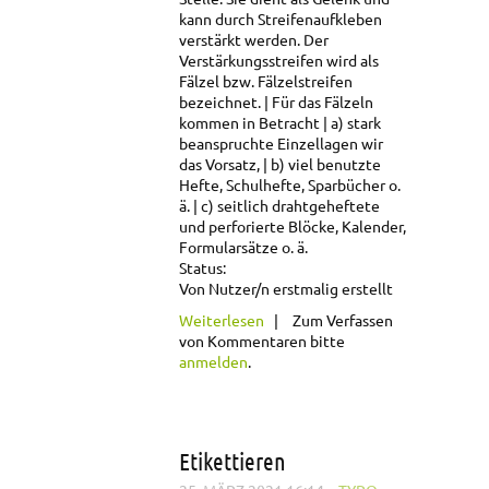
kann durch Streifenaufkleben
verstärkt werden. Der
Verstärkungsstreifen wird als
Fälzel bzw. Fälzelstreifen
bezeichnet.
Für das Fälzeln
kommen in Betracht
a) stark
beanspruchte Einzellagen wir
das Vorsatz,
b) viel benutzte
Hefte, Schulhefte, Sparbücher o.
ä.
c) seitlich drahtgeheftete
und perforierte Blöcke, Kalender,
Formularsätze o. ä.
Status:
Von Nutzer/n erstmalig erstellt
über Fälzeln
Weiterlesen
Zum Verfassen
von Kommentaren bitte
anmelden
.
Etikettieren