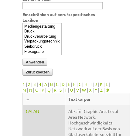
Einschränken auf berufsspezifisches
Lexikon
1
|
2
|
3
|
4
|
A
|
B
|
C
|
D
|
E
|
F
|
G
|
H
|
I
|
J
|
K
|
L
|
M
|
N
|
O
|
P
|
Q
|
R
|
S
|
T
|
U
|
V
|
W
|
X
|
Y
|
Z
|
®
Textkörper
GALAN
Abk. für Graphic Arts Local
Area Network.
Hochgeschwindigkeits-
Netzwerk auf der Basis von
Glasfaserkabeln, speziell für