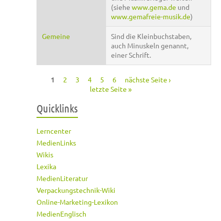
(siehe
www.gema.de
und
www.gemafreie-musik.de
)
Gemeine
Sind die Kleinbuchstaben,
auch Minuskeln genannt,
einer Schrift.
1
2
3
4
5
6
nächste Seite ›
Seiten
letzte Seite »
Quicklinks
Lerncenter
MedienLinks
Wikis
Lexika
MedienLiteratur
Verpackungstechnik-Wiki
Online-Marketing-Lexikon
MedienEnglisch