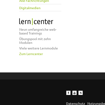
Alle Fachrichtungen
Digitalmedien
Neun umfangreiche web-
based Trainings
Übungspool mit zehn
Modulen
Viele weitere Lernmodule
Zum Lerncenter
Datenschutz
Nutzungsb