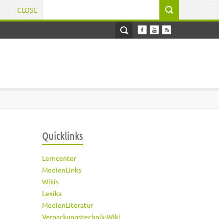
CLOSE
Suchformular
Quicklinks
Lerncenter
MedienLinks
Wikis
Lexika
MedienLiteratur
Verpackungstechnik-Wiki