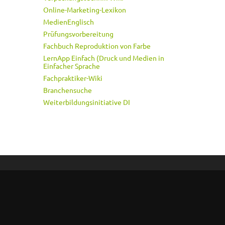
Online-Marketing-Lexikon
MedienEnglisch
Prüfungsvorbereitung
Fachbuch Reproduktion von Farbe
LernApp Einfach (Druck und Medien in
Einfacher Sprache
Fachpraktiker-Wiki
Branchensuche
Weiterbildungsinitiative DI