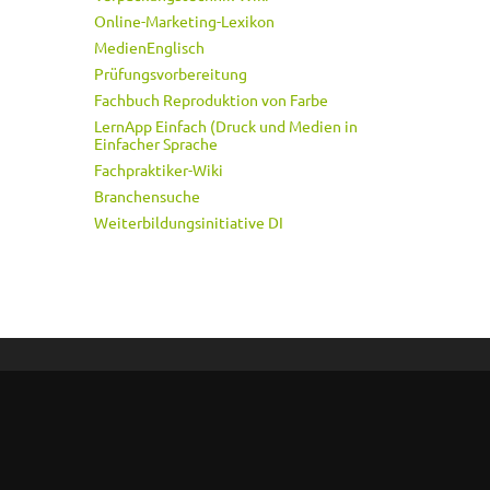
Online-Marketing-Lexikon
MedienEnglisch
Prüfungsvorbereitung
Fachbuch Reproduktion von Farbe
LernApp Einfach (Druck und Medien in
Einfacher Sprache
Fachpraktiker-Wiki
Branchensuche
Weiterbildungsinitiative DI