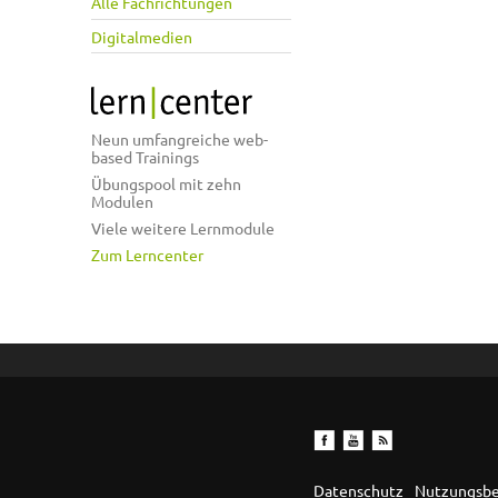
Alle Fachrichtungen
Digitalmedien
Neun umfangreiche web-
based Trainings
Übungspool mit zehn
Modulen
Viele weitere Lernmodule
Zum Lerncenter
Datenschutz
Nutzungsb