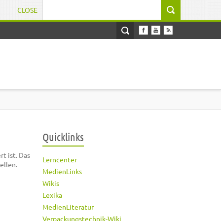
CLOSE
Suchformular
Quicklinks
t ist. Das
Lerncenter
ellen.
MedienLinks
Wikis
Lexika
MedienLiteratur
Verpackungstechnik-Wiki