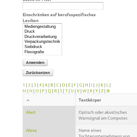
Einschränken auf berufsspezifisches
Lexikon
1
|
2
|
3
|
4
|
A
|
B
|
C
|
D
|
E
|
F
|
G
|
H
|
I
|
J
|
K
|
L
|
M
|
N
|
O
|
P
|
Q
|
R
|
S
|
T
|
U
|
V
|
W
|
X
|
Y
|
Z
|
®
Textkörper
Alert
Optisch oder akustisches
Warnsignal am Computer.
Alexa
Name eines
Tochterunternehmens von