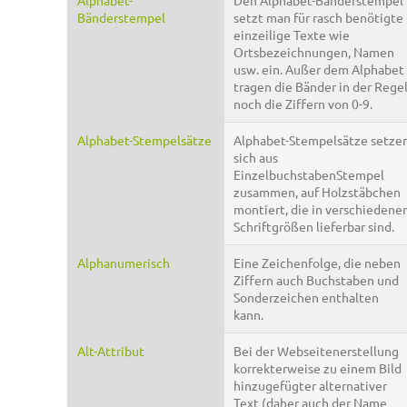
Alphabet-
Den Alphabet-Bänderstempel
Bänderstempel
setzt man für rasch benötigte
einzeilige Texte wie
Ortsbezeichnungen, Namen
usw. ein. Außer dem Alphabet
tragen die Bänder in der Rege
noch die Ziffern von 0-9.
Alphabet-Stempelsätze
Alphabet-Stempelsätze setze
sich aus
EinzelbuchstabenStempel
zusammen, auf Holzstäbchen
montiert, die in verschiedene
Schriftgrößen lieferbar sind.
Alphanumerisch
Eine Zeichenfolge, die neben
Ziffern auch Buchstaben und
Sonderzeichen enthalten
kann.
Alt-Attribut
Bei der Webseitenerstellung
korrekterweise zu einem Bild
hinzugefügter alternativer
Text (daher auch der Name