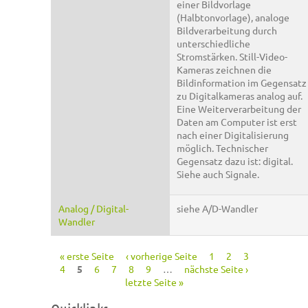
einer Bildvorlage
(Halbtonvorlage), analoge
Bildverarbeitung durch
unterschiedliche
Stromstärken. Still-Video-
Kameras zeichnen die
Bildinformation im Gegensatz
zu Digitalkameras analog auf.
Eine Weiterverarbeitung der
Daten am Computer ist erst
nach einer Digitalisierung
möglich. Technischer
Gegensatz dazu ist: digital.
Siehe auch Signale.
Analog / Digital-
siehe A/D-Wandler
Wandler
« erste Seite
‹ vorherige Seite
1
2
3
Seiten
4
5
6
7
8
9
…
nächste Seite ›
letzte Seite »