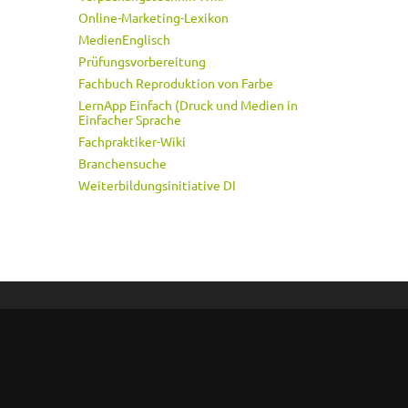
Online-Marketing-Lexikon
MedienEnglisch
Prüfungsvorbereitung
Fachbuch Reproduktion von Farbe
LernApp Einfach (Druck und Medien in
Einfacher Sprache
Fachpraktiker-Wiki
Branchensuche
Weiterbildungsinitiative DI