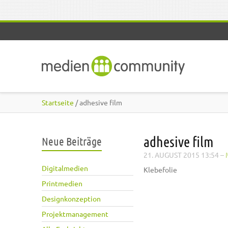
Direkt zum Inhalt
Startseite
/ adhesive film
adhesive film
Neue Beiträge
21. AUGUST 2015 13:54
–
Digitalmedien
Klebefolie
Printmedien
Designkonzeption
Projektmanagement