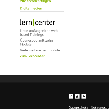
Alle Fachrichtungen
Digitalmedien
Neun umfangreiche web-
based Trainings
Übungspool mit zehn
Modulen
Viele weitere Lernmodule
Zum Lerncenter
Datenschutz
Nutzungsb