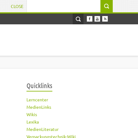
CLOSE
Suchformular
Quicklinks
Lerncenter
MedienLinks
Wikis
Lexika
MedienLiteratur
Verpackungstechnik-Wiki