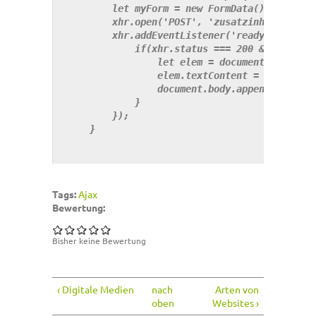
        let 
myForm
 = new FormData();

        xhr.open('POST', 'zusatzinhalt.php');
        xhr.addEventListener('readystatechan
            if(xhr.status === 200 && xhr.rea
                let 
elem
 = document.createEl
                elem.textContent = xhr.respo
                document.body.appendChild(ele
            }

        });

    }

Tags:
Ajax
Bewertung:
Bisher keine Bewertung
‹ Digitale Medien
nach
Arten von
oben
Websites ›