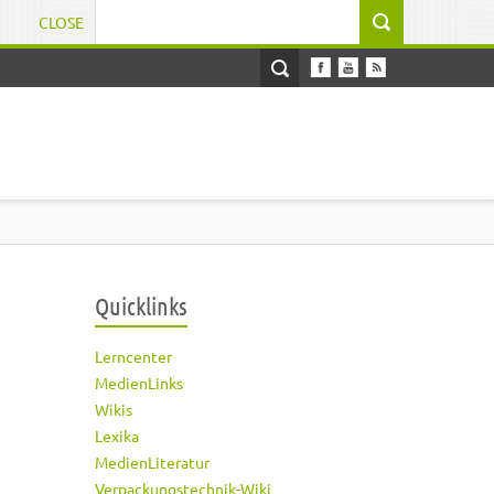
CLOSE
Suchformular
Quicklinks
Lerncenter
MedienLinks
Wikis
Lexika
MedienLiteratur
Verpackungstechnik-Wiki