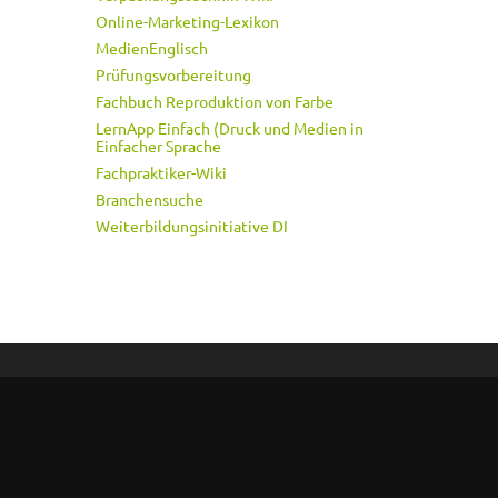
Online-Marketing-Lexikon
MedienEnglisch
Prüfungsvorbereitung
Fachbuch Reproduktion von Farbe
LernApp Einfach (Druck und Medien in
Einfacher Sprache
Fachpraktiker-Wiki
Branchensuche
Weiterbildungsinitiative DI