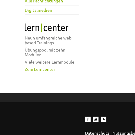
Alle Fachrichtungen
Digitalmedien
Neun umfangreiche web-
based Trainings
Übungspool mit zehn
Modulen
Viele weitere Lernmodule
Zum Lerncenter
Datenschutz
Nutzungsb