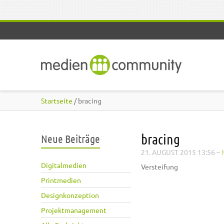
Direkt zum Inhalt
Startseite
/ bracing
bracing
Neue Beiträge
21. AUGUST 2015 13:56
–
Digitalmedien
Versteifung
Printmedien
Designkonzeption
Projektmanagement