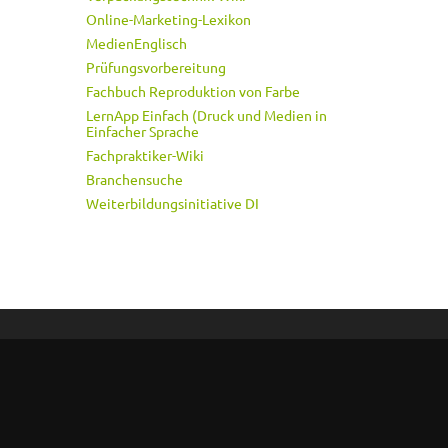
Online-Marketing-Lexikon
MedienEnglisch
Prüfungsvorbereitung
Fachbuch Reproduktion von Farbe
LernApp Einfach (Druck und Medien in
Einfacher Sprache
Fachpraktiker-Wiki
Branchensuche
Weiterbildungsinitiative DI