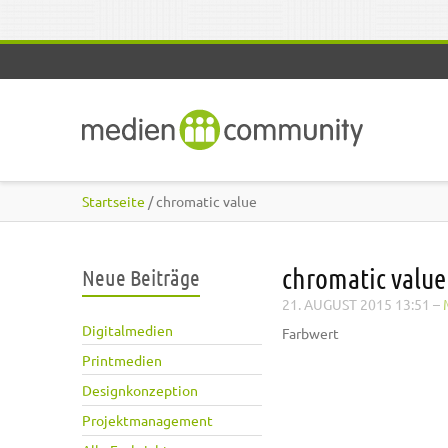
Direkt zum Inhalt
Startseite
/ chromatic value
chromatic value
Neue Beiträge
21. AUGUST 2015 13:51
–
Digitalmedien
Farbwert
Printmedien
Designkonzeption
Projektmanagement