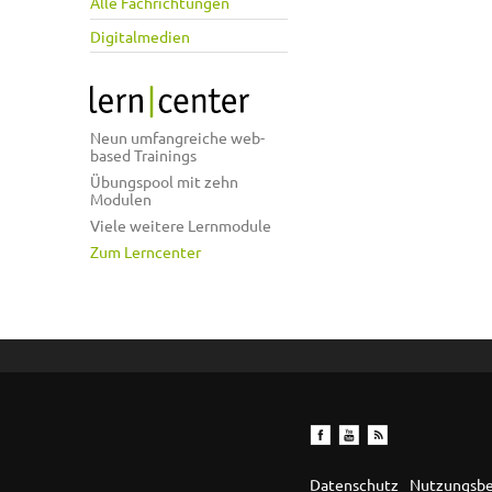
Alle Fachrichtungen
Digitalmedien
Neun umfangreiche web-
based Trainings
Übungspool mit zehn
Modulen
Viele weitere Lernmodule
Zum Lerncenter
Datenschutz
Nutzungsb