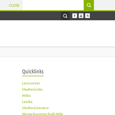
CLOSE
Suchformular
Quicklinks
Lerncenter
MedienLinks
Wikis
Lexika
MedienLiteratur
Verpackungstechnik-Wiki