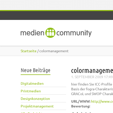
Direkt zum Inhalt
Startseite
/ colormanagement
colormanageme
Neue Beiträge
1. SEPTEMBER 2009 17:49
Digitalmedien
hier finden Sie ICC-Profil
Basis der fogra-Charakteri
Printmedien
GRACoL und SWOP Charakte
Designkonzeption
URL/WWW:
http://www.c
Projektmanagement
Bewertung: