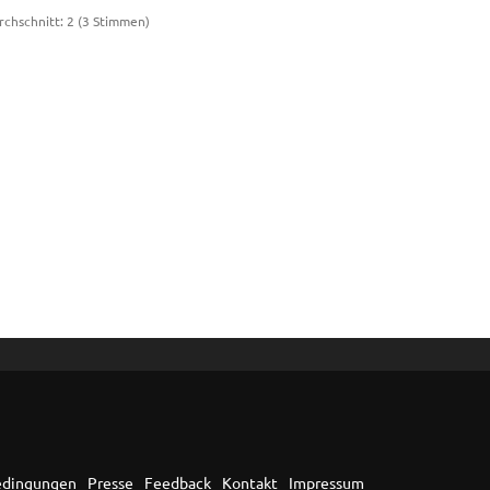
rchschnitt:
2
(
3
Stimmen)
edingungen
Presse
Feedback
Kontakt
Impressum