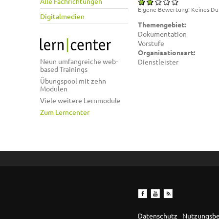
Alle Fachrichtungen
Eigene Bewertung:
Keines
Du
Digitalmedien
Themengebiet:
Dokumentation
Vorstufe
Organisationsart:
Neun umfangreiche web-
Dienstleister
based Trainings
Übungspool mit zehn
Modulen
Viele weitere Lernmodule
Zum Lerncenter
Datenschutz
Nutzungsb