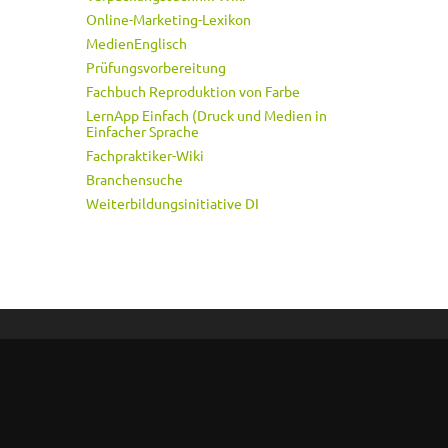
Online-Marketing-Lexikon
MedienEnglisch
Prüfungsvorbereitung
Fachbuch Reproduktion von Farbe
LernApp Einfach (Druck und Medien in
Einfacher Sprache
Fachpraktiker-Wiki
Branchensuche
Weiterbildungsinitiative DI