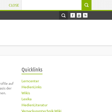
CLOSE
Suchformular
Quicklinks
Lerncenter
ofile auf
MedienLinks
asis der
nen.
Wikis
Lexika
MedienLiteratur
Verpackungstechnik-Wiki