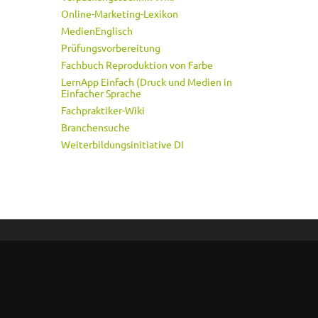
Online-Marketing-Lexikon
MedienEnglisch
Prüfungsvorbereitung
Fachbuch Reproduktion von Farbe
LernApp Einfach (Druck und Medien in
Einfacher Sprache
Fachpraktiker-Wiki
Branchensuche
Weiterbildungsinitiative DI