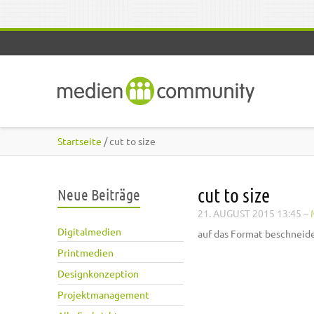
Direkt zum Inhalt
Startseite
/ cut to size
cut to size
Neue Beiträge
21. AUGUST 2015 13:45
–
Digitalmedien
auf das Format beschneid
Printmedien
Designkonzeption
Projektmanagement