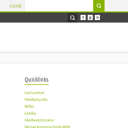
CLOSE
Suchformular
Quicklinks
Lerncenter
MedienLinks
Wikis
Lexika
MedienLiteratur
Verpackungstechnik-Wiki