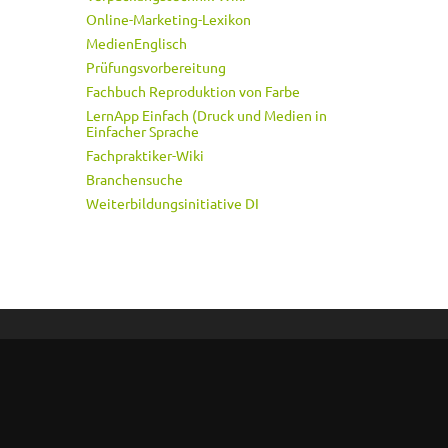
Online-Marketing-Lexikon
MedienEnglisch
Prüfungsvorbereitung
Fachbuch Reproduktion von Farbe
LernApp Einfach (Druck und Medien in
Einfacher Sprache
Fachpraktiker-Wiki
Branchensuche
Weiterbildungsinitiative DI