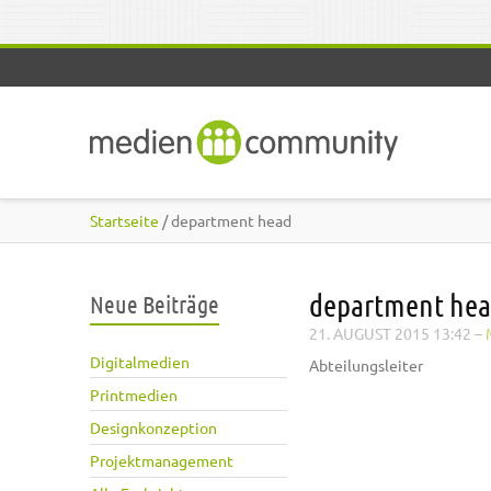
Direkt zum Inhalt
Startseite
/ department head
department he
Neue Beiträge
21. AUGUST 2015 13:42
–
Digitalmedien
Abteilungsleiter
Printmedien
Designkonzeption
Projektmanagement