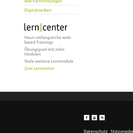
Alle Fachrichtungen
Digitalmedien
Neun umfangreiche web-
based Trainings
Übungspool mit zehn
Modulen
Viele weitere Lernmodule
Zum Lerncenter
Datenschutz
Nutzungsb