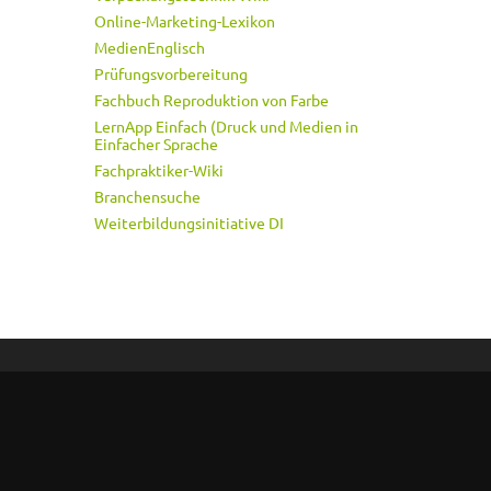
Online-Marketing-Lexikon
MedienEnglisch
Prüfungsvorbereitung
Fachbuch Reproduktion von Farbe
LernApp Einfach (Druck und Medien in
Einfacher Sprache
Fachpraktiker-Wiki
Branchensuche
Weiterbildungsinitiative DI