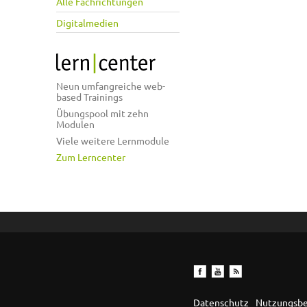
Alle Fachrichtungen
Digitalmedien
Neun umfangreiche web-
based Trainings
Übungspool mit zehn
Modulen
Viele weitere Lernmodule
Zum Lerncenter
Datenschutz
Nutzungsb