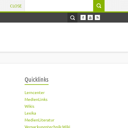
CLOSE
Suchformular
Quicklinks
Lerncenter
MedienLinks
Wikis
Lexika
MedienLiteratur
Verpackungstechnik-Wiki