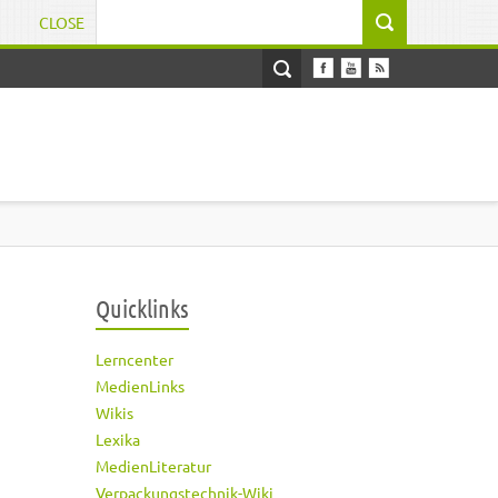
CLOSE
Suchformular
Quicklinks
Lerncenter
MedienLinks
Wikis
Lexika
MedienLiteratur
Verpackungstechnik-Wiki