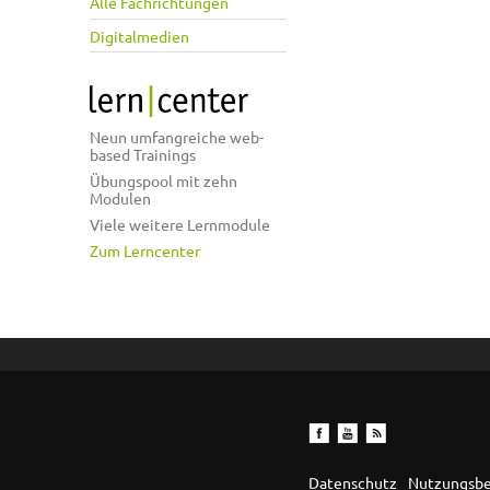
Alle Fachrichtungen
Digitalmedien
Neun umfangreiche web-
based Trainings
Übungspool mit zehn
Modulen
Viele weitere Lernmodule
Zum Lerncenter
Datenschutz
Nutzungsb