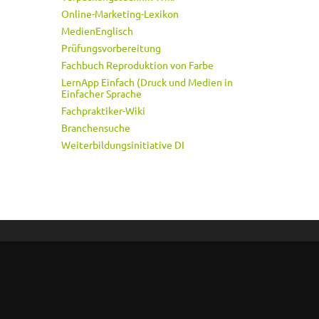
Online-Marketing-Lexikon
MedienEnglisch
Prüfungsvorbereitung
Fachbuch Reproduktion von Farbe
LernApp Einfach (Druck und Medien in
Einfacher Sprache
Fachpraktiker-Wiki
Branchensuche
Weiterbildungsinitiative DI