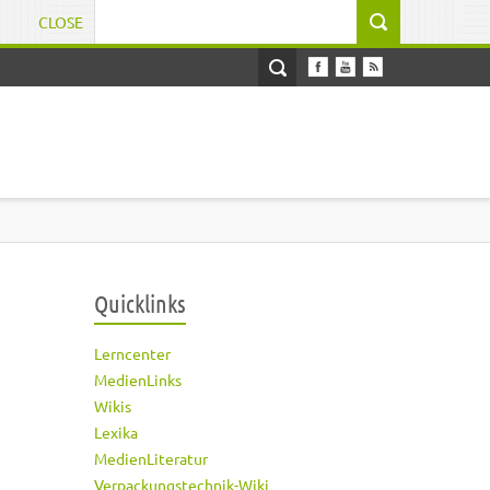
CLOSE
Suchformular
Quicklinks
Lerncenter
MedienLinks
Wikis
Lexika
MedienLiteratur
Verpackungstechnik-Wiki