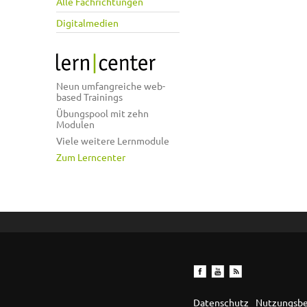
Alle Fachrichtungen
Digitalmedien
Neun umfangreiche web-
based Trainings
Übungspool mit zehn
Modulen
Viele weitere Lernmodule
Zum Lerncenter
Datenschutz
Nutzungsb