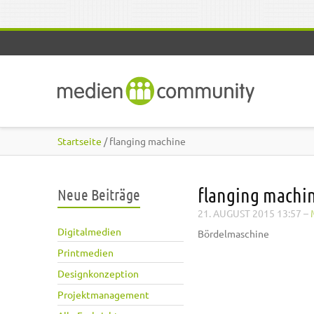
Direkt zum Inhalt
Startseite
/ flanging machine
flanging machi
Neue Beiträge
21. AUGUST 2015 13:57
–
Digitalmedien
Bördelmaschine
Printmedien
Designkonzeption
Projektmanagement