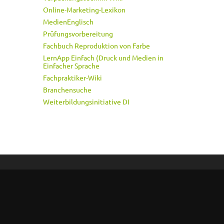
Online-Marketing-Lexikon
MedienEnglisch
Prüfungsvorbereitung
Fachbuch Reproduktion von Farbe
LernApp Einfach (Druck und Medien in
Einfacher Sprache
Fachpraktiker-Wiki
Branchensuche
Weiterbildungsinitiative DI