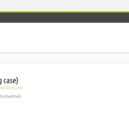
g case)
MEDIENCOM
ltschachtel)