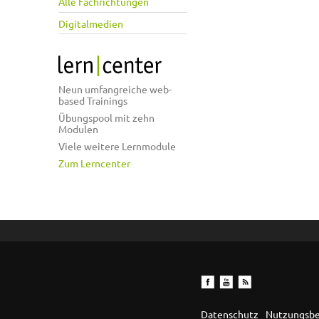
Alle Fachrichtungen
Digitalmedien
Neun umfangreiche web-
based Trainings
Übungspool mit zehn
Modulen
Viele weitere Lernmodule
Zum Lerncenter
Datenschutz
Nutzungsb