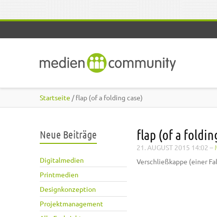
Direkt zum Inhalt
Startseite
/ flap (of a folding case)
flap (of a foldin
Neue Beiträge
21. AUGUST 2015 14:02
–
Digitalmedien
Verschließkappe (einer Fa
Printmedien
Designkonzeption
Projektmanagement