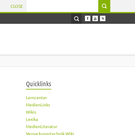
CLOSE
Suchformular
Quicklinks
Lerncenter
MedienLinks
Wikis
Lexika
MedienLiteratur
Verpackungstechnik-Wiki