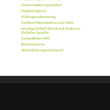
Online-Marketing-Lexikon
MedienEnglisch
Prüfungsvorbereitung
Fachbuch Reproduktion von Farbe
LernApp Einfach (Druck und Medien in
Einfacher Sprache
Fachpraktiker-Wiki
Branchensuche
Weiterbildungsinitiative DI