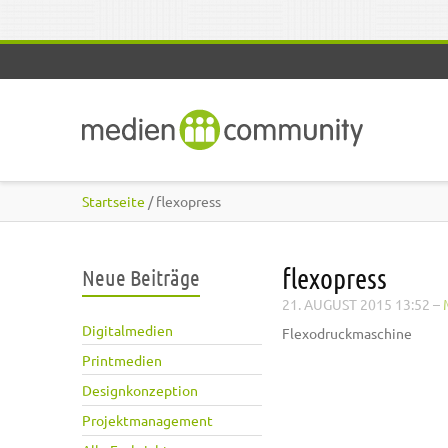
Direkt zum Inhalt
Startseite
/ flexopress
flexopress
Neue Beiträge
21. AUGUST 2015 13:52
–
Digitalmedien
Flexodruckmaschine
Printmedien
Designkonzeption
Projektmanagement