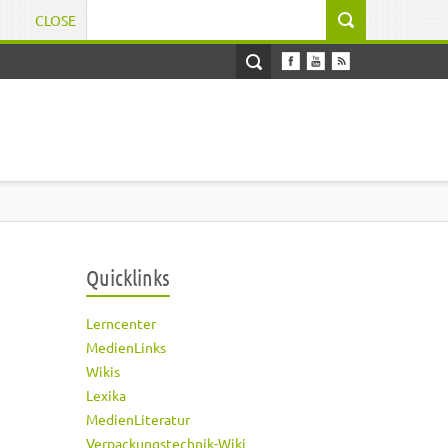
CLOSE
Suchformular
Quicklinks
Lerncenter
MedienLinks
Wikis
Lexika
MedienLiteratur
Verpackungstechnik-Wiki