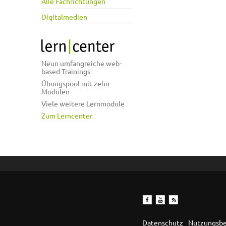
Alle Fachrichtungen
Digitalmedien
Neun umfangreiche web-
based Trainings
Übungspool mit zehn
Modulen
Viele weitere Lernmodule
Zum Lerncenter
Datenschutz
Nutzungsb