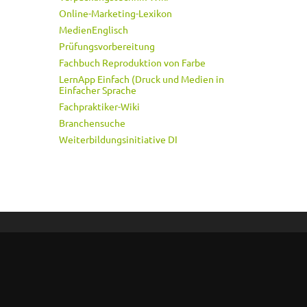
Online-Marketing-Lexikon
MedienEnglisch
Prüfungsvorbereitung
Fachbuch Reproduktion von Farbe
LernApp Einfach (Druck und Medien in
Einfacher Sprache
Fachpraktiker-Wiki
Branchensuche
Weiterbildungsinitiative DI