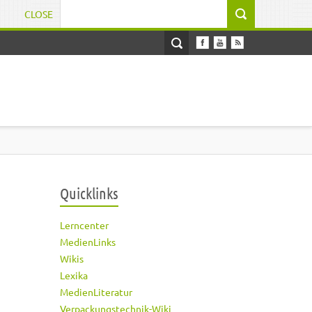
CLOSE
Suchformular
Quicklinks
Lerncenter
MedienLinks
Wikis
Lexika
MedienLiteratur
Verpackungstechnik-Wiki