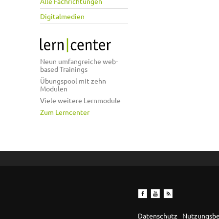
Alle Fachrichtungen
Digitalmedien
Neun umfangreiche web-
based Trainings
Übungspool mit zehn
Modulen
Viele weitere Lernmodule
Zum Lerncenter
Datenschutz
Nutzungsb