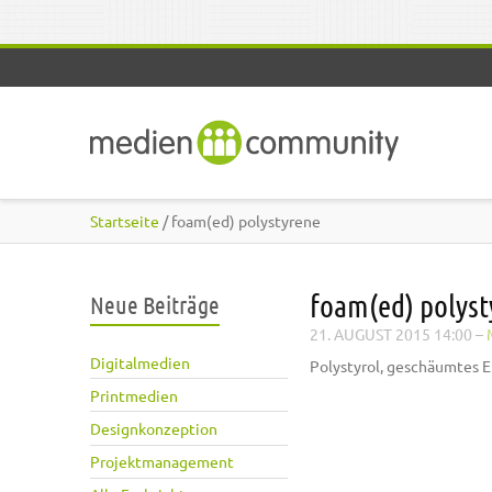
Direkt zum Inhalt
Startseite
/ foam(ed) polystyrene
foam(ed) polyst
Neue Beiträge
21. AUGUST 2015 14:00
–
Digitalmedien
Polystyrol, geschäumtes 
Printmedien
Designkonzeption
Projektmanagement