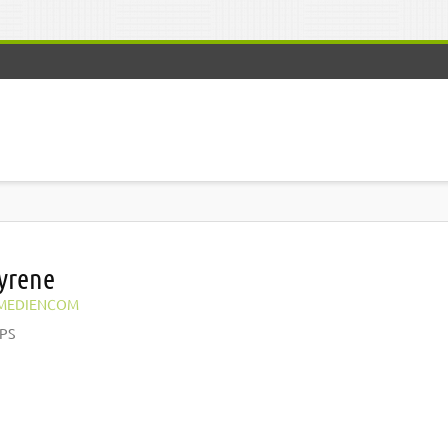
yrene
MEDIENCOM
EPS