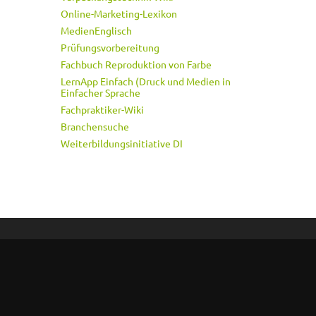
Online-Marketing-Lexikon
MedienEnglisch
Prüfungsvorbereitung
Fachbuch Reproduktion von Farbe
LernApp Einfach (Druck und Medien in
Einfacher Sprache
Fachpraktiker-Wiki
Branchensuche
Weiterbildungsinitiative DI