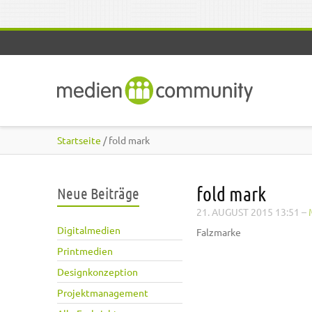
Direkt zum Inhalt
Startseite
/ fold mark
fold mark
Neue Beiträge
21. AUGUST 2015 13:51
–
Digitalmedien
Falzmarke
Printmedien
Designkonzeption
Projektmanagement