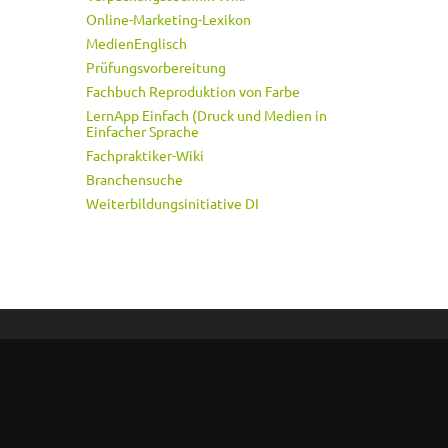
Online-Marketing-Lexikon
MedienEnglisch
Prüfungsvorbereitung
Fachbuch Reproduktion von Farbe
LernApp Einfach (Druck und Medien in
Einfacher Sprache
Fachpraktiker-Wiki
Branchensuche
Weiterbildungsinitiative DI