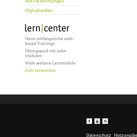
Alle Fachrichtungen
Digitalmedien
Neun umfangreiche web-
based Trainings
Übungspool mit zehn
Modulen
Viele weitere Lernmodule
Zum Lerncenter
Datenschutz
Nutzungsb