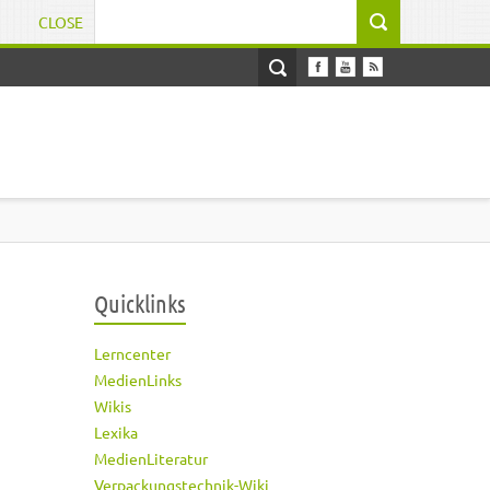
CLOSE
Suchformular
Quicklinks
Lerncenter
MedienLinks
Wikis
Lexika
MedienLiteratur
Verpackungstechnik-Wiki