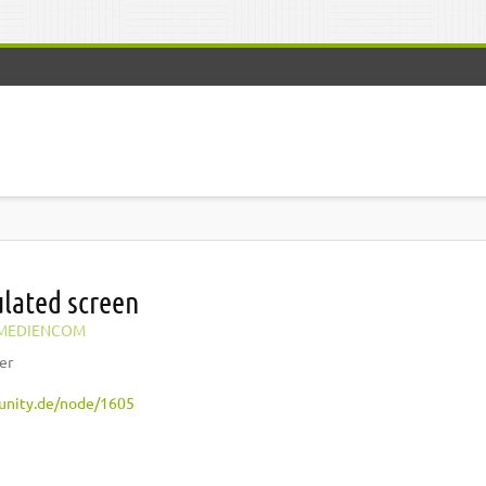
lated screen
MEDIENCOM
er
nity.de/node/1605