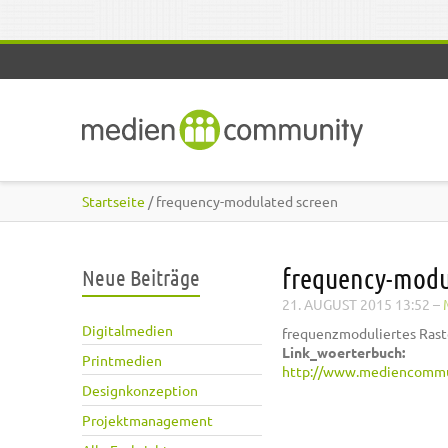
Direkt zum Inhalt
Startseite
/ frequency-modulated screen
frequency-modu
Neue Beiträge
21. AUGUST 2015 13:52
–
Digitalmedien
frequenzmoduliertes Rast
Link_woerterbuch:
Printmedien
http://www.mediencommu
Designkonzeption
Projektmanagement