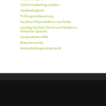
Online-Marketing-Lexikon
MedienEnglisch
Prüfungsvorbereitung
Fachbuch Reproduktion von Farbe
LernApp Einfach (Druck und Medien in
Einfacher Sprache
Fachpraktiker-Wiki
Branchensuche
Weiterbildungsinitiative DI