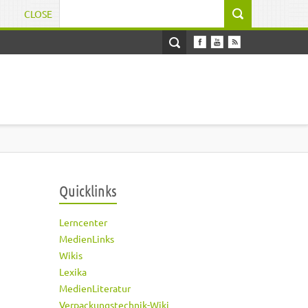
CLOSE
Suchformular
Quicklinks
Lerncenter
MedienLinks
Wikis
Lexika
MedienLiteratur
Verpackungstechnik-Wiki