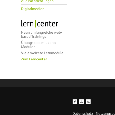
Alle Fachrichtungen
Digitalmedien
Neun umfangreiche web-
based Trainings
Übungspool mit zehn
Modulen
Viele weitere Lernmodule
Zum Lerncenter
Datenschutz
Nutzungsb