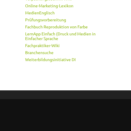
Online-Marketing-Lexikon
MedienEnglisch
Prüfungsvorbereitung
Fachbuch Reproduktion von Farbe
LernApp Einfach (Druck und Medien in
Einfacher Sprache
Fachpraktiker-Wiki
Branchensuche
Weiterbildungsinitiative DI