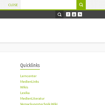
CLOSE
Suchformular
Quicklinks
Lerncenter
MedienLinks
Wikis
Lexika
MedienLiteratur
Verpackungstechnik-Wiki