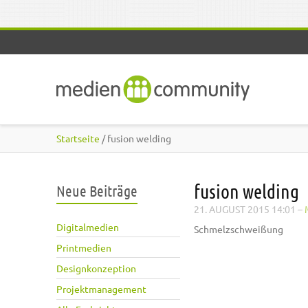
Direkt zum Inhalt
Startseite
/ fusion welding
fusion welding
Neue Beiträge
21. AUGUST 2015 14:01
–
Digitalmedien
Schmelzschweißung
Printmedien
Designkonzeption
Projektmanagement