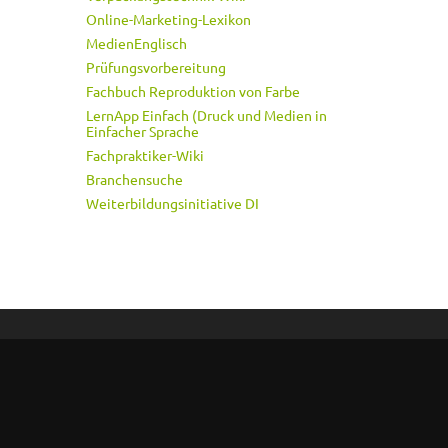
Online-Marketing-Lexikon
MedienEnglisch
Prüfungsvorbereitung
Fachbuch Reproduktion von Farbe
LernApp Einfach (Druck und Medien in
Einfacher Sprache
Fachpraktiker-Wiki
Branchensuche
Weiterbildungsinitiative DI