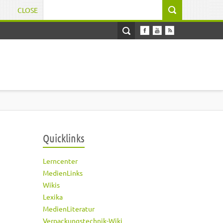
CLOSE
Suchformular
Quicklinks
Lerncenter
MedienLinks
Wikis
Lexika
MedienLiteratur
Verpackungstechnik-Wiki