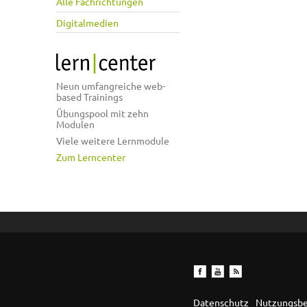
Alle Fachrichtungen
Digitalmedien
Neun umfangreiche web-
based Trainings
Übungspool mit zehn
Modulen
Viele weitere Lernmodule
Zum Lerncenter
Datenschutz
Nutzungsb