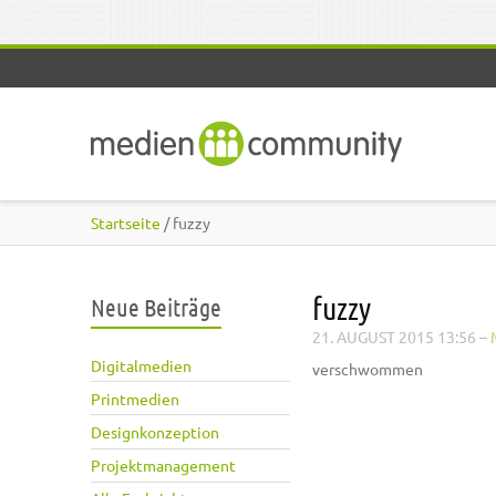
Direkt zum Inhalt
Startseite
/ fuzzy
fuzzy
Neue Beiträge
21. AUGUST 2015 13:56
–
Digitalmedien
verschwommen
Printmedien
Designkonzeption
Projektmanagement