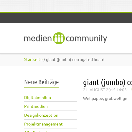
Direkt zum Inhalt
Startseite
/ giant (jumbo) corrugated board
giant (jumbo) c
Neue Beiträge
21. AUGUST 2015 14:03
–
Digitalmedien
Wellpappe, grobwellige
Printmedien
Designkonzeption
Projektmanagement