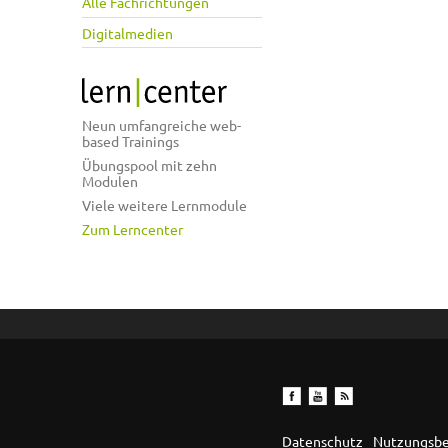
Alle Fachrichtungen
Digitalmedien
Neun umfangreiche web-
based Trainings
Übungspool mit zehn
Modulen
Viele weitere Lernmodule
Zum Lerncenter
Datenschutz
Nutzungsb