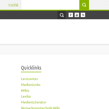
CLOSE
Suchformular
Quicklinks
Lerncenter
MedienLinks
Wikis
Lexika
MedienLiteratur
Verpackungstechnik-Wiki