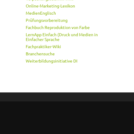
Online-Marketing-Lexikon
MedienEnglisch
Prüfungsvorbereitung
Fachbuch Reproduktion von Farbe
LernApp Einfach (Druck und Medien in
Einfacher Sprache
Fachpraktiker-Wiki
Branchensuche
Weiterbildungsinitiative DI