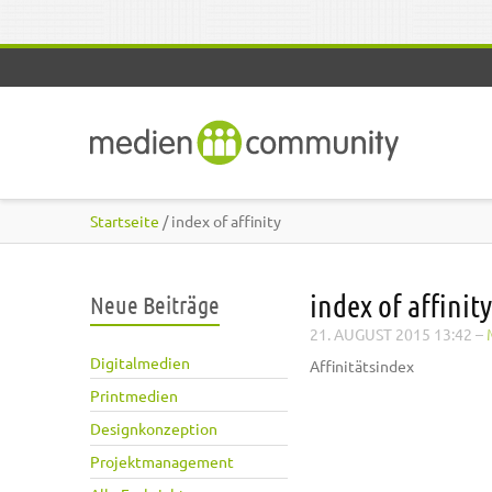
Direkt zum Inhalt
Startseite
/ index of affinity
index of affinity
Neue Beiträge
21. AUGUST 2015 13:42
–
Digitalmedien
Affinitätsindex
Printmedien
Designkonzeption
Projektmanagement