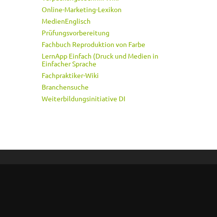
Online-Marketing-Lexikon
MedienEnglisch
Prüfungsvorbereitung
Fachbuch Reproduktion von Farbe
LernApp Einfach (Druck und Medien in
Einfacher Sprache
Fachpraktiker-Wiki
Branchensuche
Weiterbildungsinitiative DI