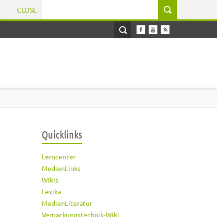
CLOSE
Suchformular
Quicklinks
Lerncenter
MedienLinks
Wikis
Lexika
MedienLiteratur
Verpackungstechnik-Wiki