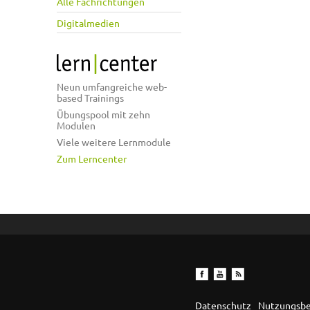
Alle Fachrichtungen
Digitalmedien
Neun umfangreiche web-
based Trainings
Übungspool mit zehn
Modulen
Viele weitere Lernmodule
Zum Lerncenter
Datenschutz
Nutzungsb