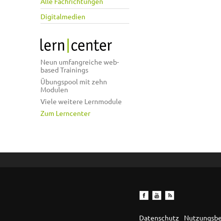
Alle Fachrichtungen
Digitalmedien
Neun umfangreiche web-
based Trainings
Übungspool mit zehn
Modulen
Viele weitere Lernmodule
Zum Lerncenter
Datenschutz
Nutzungsb