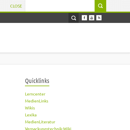
CLOSE
Suchformular
Quicklinks
Lerncenter
MedienLinks
Wikis
Lexika
MedienLiteratur
Verpackungstechnik-Wiki