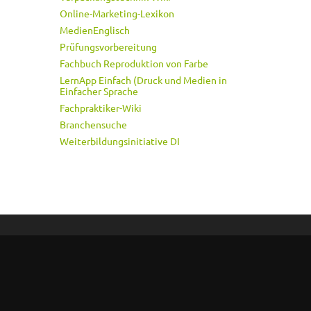
Online-Marketing-Lexikon
MedienEnglisch
Prüfungsvorbereitung
Fachbuch Reproduktion von Farbe
LernApp Einfach (Druck und Medien in
Einfacher Sprache
Fachpraktiker-Wiki
Branchensuche
Weiterbildungsinitiative DI