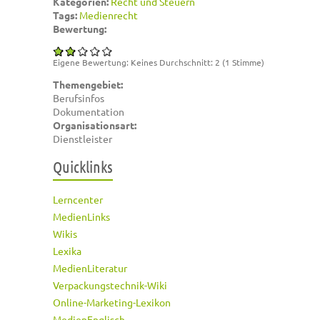
Kategorien:
Recht und Steuern
Tags:
Medienrecht
Bewertung:
Eigene Bewertung:
Keines
Durchschnitt:
2
(
1
Stimme)
Themengebiet:
Berufsinfos
Dokumentation
Organisationsart:
Dienstleister
Quicklinks
Lerncenter
MedienLinks
Wikis
Lexika
MedienLiteratur
Verpackungstechnik-Wiki
Online-Marketing-Lexikon
MedienEnglisch