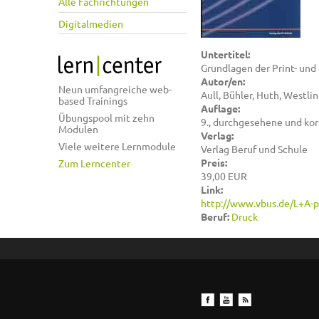
Alle Fachrichtungen
Digitalmedien
Untertitel:
Grundlagen der Print- und
Autor/en:
Neun umfangreiche web-
Aull, Bühler, Huth, Westli
based Trainings
Auflage:
Übungspool mit zehn
9., durchgesehene und kor
Modulen
Verlag:
Viele weitere Lernmodule
Verlag Beruf und Schule
Preis:
Zum Lerncenter
39,00 EUR
Link:
http://www.vbus.de/L+A-
Beruf:
Druck