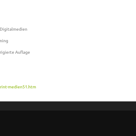
 Digitalmedien
nning
rigierte Auflage
print-medien51.htm