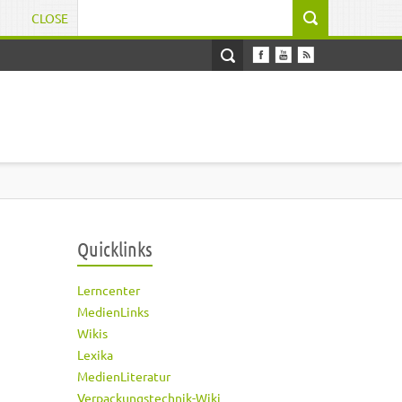
CLOSE
Suchformular
Quicklinks
Lerncenter
MedienLinks
Wikis
Lexika
MedienLiteratur
Verpackungstechnik-Wiki