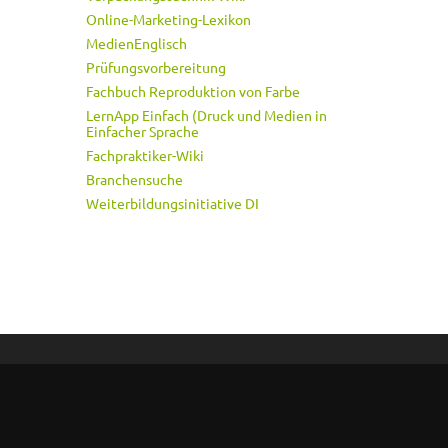
Online-Marketing-Lexikon
MedienEnglisch
Prüfungsvorbereitung
Fachbuch Reproduktion von Farbe
LernApp Einfach (Druck und Medien in
Einfacher Sprache
Fachpraktiker-Wiki
Branchensuche
Weiterbildungsinitiative DI