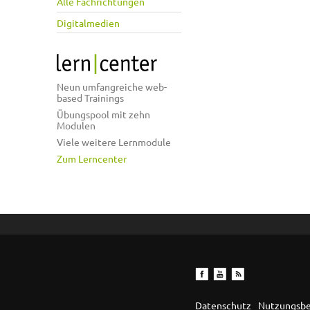
Alle Fachrichtungen
Digitalmedien
Neun umfangreiche web-
based Trainings
Übungspool mit zehn
Modulen
Viele weitere Lernmodule
Zum Lerncenter
Datenschutz
Nutzungsb