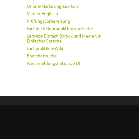
Online-Marketing-Lexikon
MedienEnglisch
Prüfungsvorbereitung
Fachbuch Reproduktion von Farbe
LernApp Einfach (Druck und Medien in
Einfacher Sprache
Fachpraktiker-Wiki
Branchensuche
Weiterbildungsinitiative DI