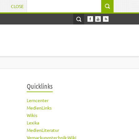
CLOSE
Suchformular
Quicklinks
Lerncenter
MedienLinks
Wikis
Lexika
MedienLiteratur
Verpackungstechnik-Wiki