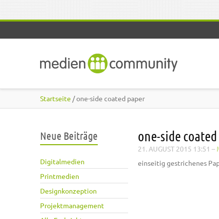
Direkt zum Inhalt
Startseite
/ one-side coated paper
one-side coated
Neue Beiträge
21. AUGUST 2015 13:51
–
Digitalmedien
einseitig gestrichenes Pap
Printmedien
Designkonzeption
Projektmanagement